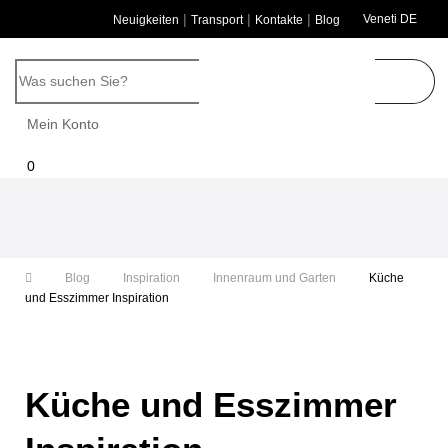
|
|
|
Veneti DE
Neuigkeiten
Transport
Kontakte
Blog
Mein Konto
0
Umschalten
der
Navigation
Blog
Inspiration
Innenraum und Garten
Küche
und Esszimmer Inspiration