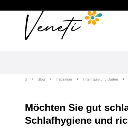
Möbel
Blog
Inspiration
Innenraum und Garten
Möchten Sie gut schla
Schlafhygiene und ric
richtig ein.