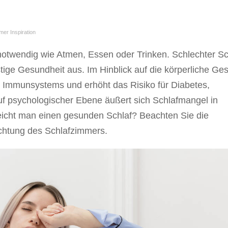
mer Inspiration
otwendig wie Atmen, Essen oder Trinken. Schlechter Sc
istige Gesundheit aus. Im Hinblick auf die körperliche Ge
 Immunsystems und erhöht das Risiko für Diabetes,
f psychologischer Ebene äußert sich Schlafmangel in
icht man einen gesunden Schlaf? Beachten Sie die
ichtung des Schlafzimmers.
nen, maßgeschneiderte Inhalte und Schutz 
stimmung mit dem Gesetz auf Ihrem Gerät. Bitte stimmen Sie deren Einstellun