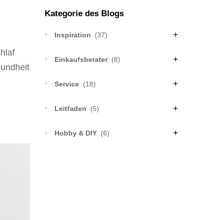
Inspiration
(37)
hlaf
Einkaufsberater
(8)
sundheit
Service
(18)
Leitfaden
(5)
Hobby & DIY
(6)
der Privatsphäre
gen für die weitere Nutzung der Website zu.