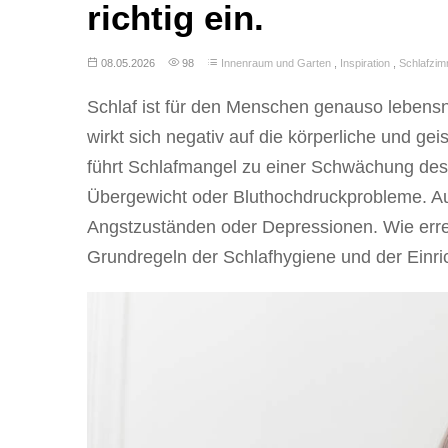
08.05.2026
98
Innenraum und Garten
,
Inspiration
,
Schlafzim
Schlaf ist für den Menschen genauso lebensn
wirkt sich negativ auf die körperliche und ge
führt Schlafmangel zu einer Schwächung des
Übergewicht oder Bluthochdruckprobleme. Au
Angstzuständen oder Depressionen. Wie erre
Grundregeln der Schlafhygiene und der Einr
Bessere Funktio
Diese Website speichert Cookies in Überein