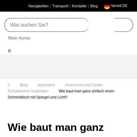
|
|
|
Neuigkeiten
Transport
Kontakte
Blog
Veneti DE
Umschalten
0
der
Navigation
Blog
Inspiration
Innenraum und Garten
Schlafzimmer Inspiration
Wie baut man ganz einfach einen
Schminktisch mit Spiegel und Licht?
Wie baut man ganz