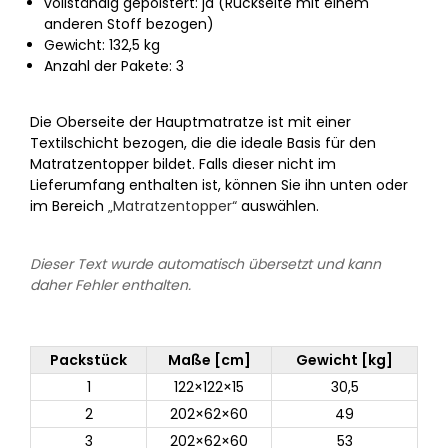
vollständig gepolstert: ja (Rückseite mit einem
anderen Stoff bezogen)
Gewicht: 132,5 kg
Anzahl der Pakete: 3
Die Oberseite der Hauptmatratze ist mit einer
Textilschicht bezogen, die die ideale Basis für den
Matratzentopper bildet. Falls dieser nicht im
Lieferumfang enthalten ist, können Sie ihn unten oder
im Bereich
„Matratzentopper“
auswählen.
Dieser Text wurde automatisch übersetzt und kann
daher Fehler enthalten.
Packstück
Maße [cm]
Gewicht [kg]
1
122×122×15
30,5
2
202×62×60
49
3
202×62×60
53