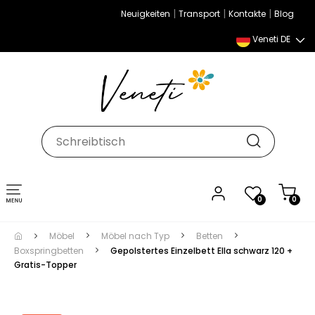
|
|
|
Neuigkeiten
Transport
Kontakte
Blog
Veneti DE
Umschalten
0
0
der
Navigation
Möbel
Möbel nach Typ
Betten
Boxspringbetten
Gepolstertes Einzelbett Ella schwarz 120 +
Gratis-Topper