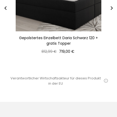
z +
Gepolstertes Einzelbett Daria Schwarz 120 +
gratis Topper
Normaler
Preis
812,99 €
719,00 €
Preis
Verantwortlicher Wirtschaftsakteur für dieses Produkt
in der EU