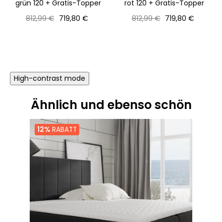
grün 120 + Gratis-Topper
rot 120 + Gratis-Topper
Normaler
Preis
Normaler
Preis
812,99 €
719,80 €
812,99 €
719,80 €
Preis
Preis
High-contrast mode
Ähnlich und ebenso schön
12%
RABATT