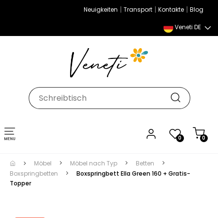
|
|
|
Neuigkeiten
Transport
Kontakte
Blog
Veneti DE
Umschalten
0
0
der
Navigation
Möbel
Möbel nach Typ
Betten
Boxspringbetten
Boxspringbett Ella Green 160 + Gratis-
Topper