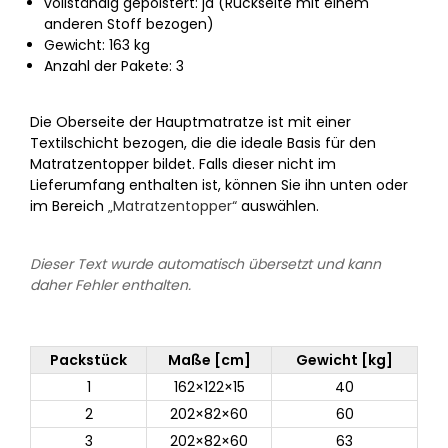
vollständig gepolstert: ja (Rückseite mit einem
anderen Stoff bezogen)
Gewicht: 163 kg
Anzahl der Pakete: 3
Die Oberseite der Hauptmatratze ist mit einer
Textilschicht bezogen, die die ideale Basis für den
Matratzentopper bildet. Falls dieser nicht im
Lieferumfang enthalten ist, können Sie ihn unten oder
im Bereich
„Matratzentopper“
auswählen.
Dieser Text wurde automatisch übersetzt und kann
daher Fehler enthalten.
Packstück
Maße [cm]
Gewicht [kg]
1
162×122×15
40
2
202×82×60
60
3
202×82×60
63