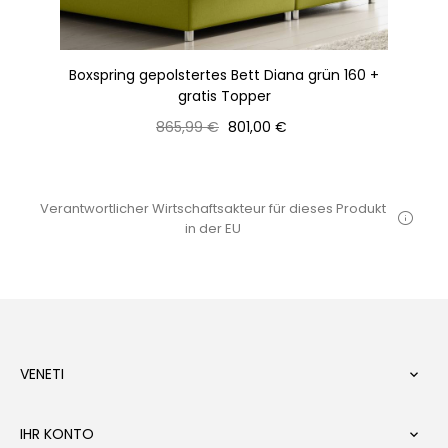
IS-
Boxspring gepolstertes Bett Diana grün 160 +
B
gratis Topper
Normaler
Preis
865,99 €
801,00 €
Preis
Verantwortlicher Wirtschaftsakteur für dieses Produkt
in der EU
VENETI

IHR KONTO
