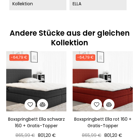
Kollektion
ELLA
Andere Stücke aus der gleichen
Kollektion
-64,79 €
-64,79 €
‹
›
Boxspringbett Ella schwarz
Boxspringbett Ella rot 160 +
160 + Gratis-Topper
Gratis-Topper
Normaler
Preis
Normaler
Preis
865,99 €
801,20 €
865,99 €
801,20 €