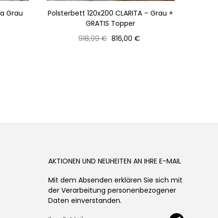
ia Grau
Polsterbett 120x200 CLARITA – Grau +
Ge
GRATIS Topper
Staur
Normaler
Preis
918,99 €
816,00 €
Preis
AKTIONEN UND NEUHEITEN AN IHRE E-MAIL
Mit dem Absenden erklären Sie sich mit
der Verarbeitung personenbezogener
Daten einverstanden.