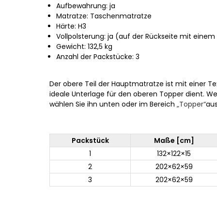
Aufbewahrung: ja
Matratze: Taschenmatratze
Härte: H3
Vollpolsterung: ja (auf der Rückseite mit eine
Gewicht: 132,5 kg
Anzahl der Packstücke: 3
Der obere Teil der Hauptmatratze ist mit einer Tex
ideale Unterlage für den oberen Topper dient. We
wählen Sie ihn unten oder im Bereich
„Topper“
aus
Packstück
Maße [cm]
1
132×122×15
2
202×62×59
3
202×62×59