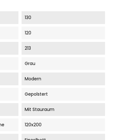
130
120
213
Grau
Modern
Gepolstert
Mit Stauraum
he
120x200