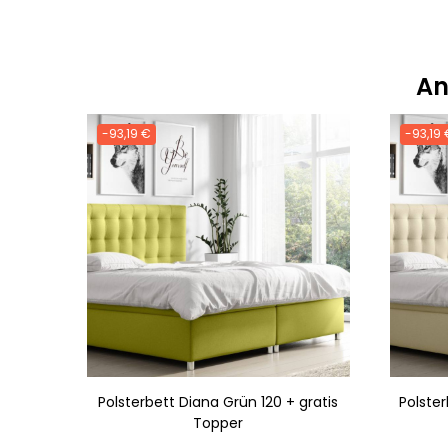
An
-93,19 €
-93,19 
Polsterbett Diana Grün 120 + gratis
Polster
Topper