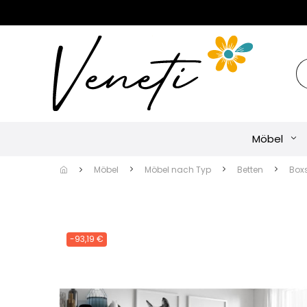
Möbel
Möbel
Möbel nach Typ
Betten
Box
-93,19 €