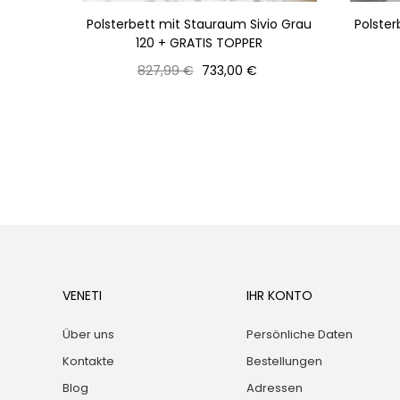
 grau +
Polsterbett mit Stauraum Sivio Grau
Polster
120 + GRATIS TOPPER
Normaler
Preis
827,99 €
733,00 €
Preis
VENETI
IHR KONTO
Über uns
Persönliche Daten
Kontakte
Bestellungen
Blog
Adressen