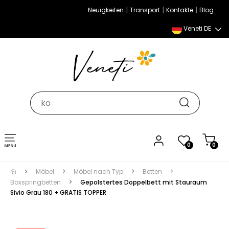
|
|
|
Neuigkeiten
Transport
Kontakte
Blog
Veneti DE
Umschalten
0
0
der
Navigation
Möbel
Möbel nach Typ
Betten
Boxspringbetten
Gepolstertes Doppelbett mit Stauraum
Sivio Grau 180 + GRATIS TOPPER