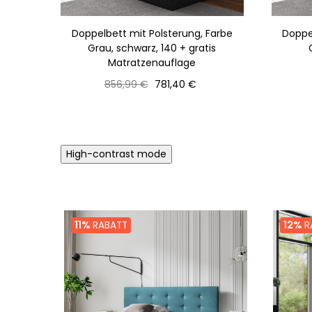
Doppelbett mit Polsterung, Farbe
Doppe
Grau, schwarz, 140 + gratis
Matratzenauflage
Normaler
Preis
856,99 €
781,40 €
Preis
High-contrast mode
11%
RABATT
12%
R