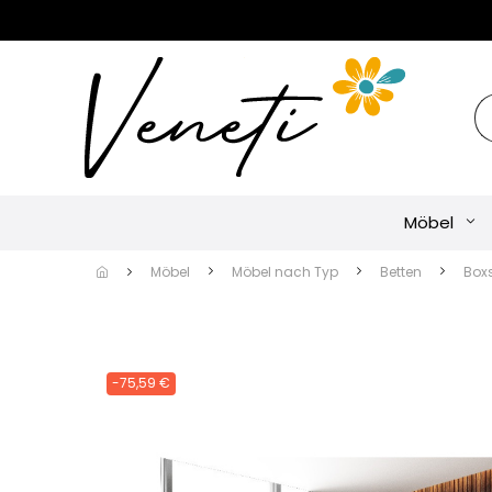
Möbel
Möbel
Möbel nach Typ
Betten
Box
-75,59 €