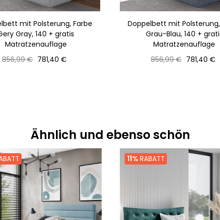
lbett mit Polsterung, Farbe
Doppelbett mit Polsterung,
Gery Gray, 140 + gratis
Grau-Blau, 140 + grati
Matratzenauflage
Matratzenauflage
Normaler
Preis
Normaler
Preis
856,99 €
781,40 €
856,99 €
781,40 €
Preis
Preis
Ähnlich und ebenso schön
ABATT
11%
RABATT