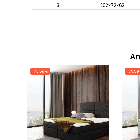
3
202×72×62
An
-75,59 €
-75,59