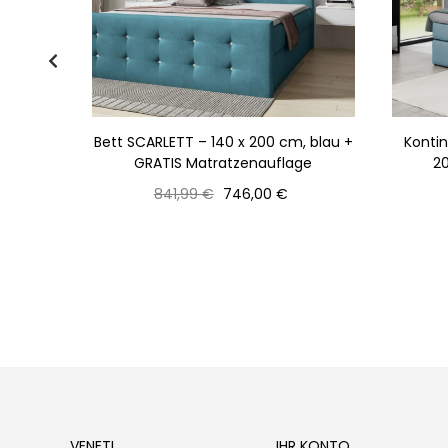
 x 200,
Bett SCARLETT – 140 x 200 cm, blau +
Kontin
GRATIS Matratzenauflage
20
Normaler
Preis
841,99 €
746,00 €
Preis
VENETI
IHR KONTO