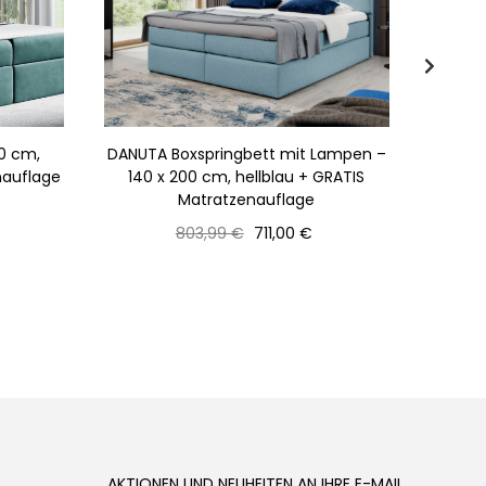
00 cm,
DANUTA Boxspringbett mit Lampen –
Gep
nauflage
140 x 200 cm, hellblau + GRATIS
Gr
Matratzenauflage
Normaler
Preis
803,99 €
711,00 €
Preis
AKTIONEN UND NEUHEITEN AN IHRE E-MAIL