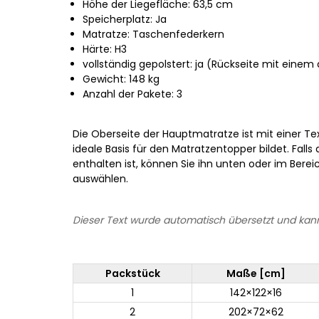
Höhe der Liegefläche: 63,5 cm
Speicherplatz: Ja
Matratze: Taschenfederkern
Härte: H3
vollständig gepolstert: ja (Rückseite mit eine
Gewicht: 148 kg
Anzahl der Pakete: 3
Die Oberseite der Hauptmatratze ist mit einer Tex
ideale Basis für den Matratzentopper bildet. Falls
enthalten ist, können Sie ihn unten oder im Bere
auswählen.
Dieser Text wurde automatisch übersetzt und kann
Packstück
Maße [cm]
1
142×122×16
2
202×72×62