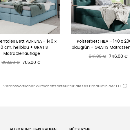
entales Bett ADRIENA – 140 x
Polsterbett HILA – 140 x 2
0 cm, hellblau + GRATIS
blaugrün + GRATIS Matratze
Matratzenauflage
Normaler
Preis
841,99 €
746,00 €
Normaler
Preis
Preis
803,99 €
705,00 €
Preis
Verantwortlicher Wirtschaftsakteur für dieses Produkt in der EU
ALLES RUND UMS KAUFEN
NÜTZLICHE