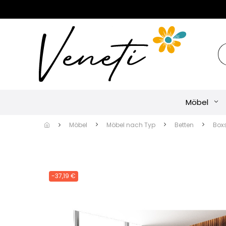
Möbel
Möbel
Möbel nach Typ
Betten
Box
-37,19 €