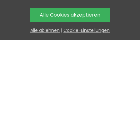
Brauchen Sie Hilfe?
H
Alle Cookies akzeptieren
Oder rufen Sie uns 
und bestellen Sie tel
Alle ablehnen
|
Cookie-Einstellungen
Teilen
Artikeldetails