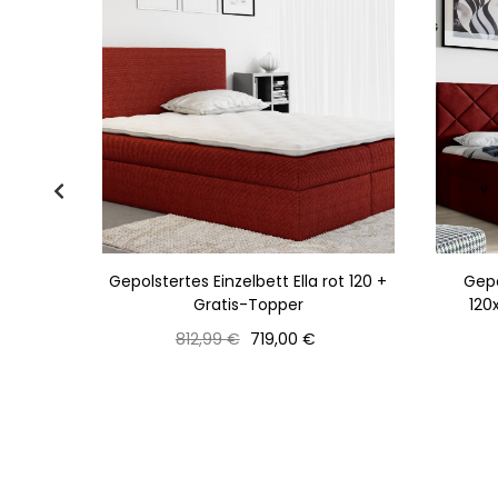
– Rot +
Gepolstertes Einzelbett Ella rot 120 +
Gepo
Gratis-Topper
120
Normaler
Preis
812,99 €
719,00 €
Preis