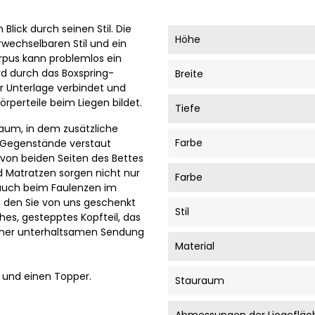
Blick durch seinen Stil. Die
Höhe
rwechselbaren Stil und ein
Korpus kann problemlos ein
rd durch das Boxspring-
Breite
r Unterlage verbindet und
rperteile beim Liegen bildet.
Tiefe
aum, in dem zusätzliche
Farbe
e Gegenstände verstaut
von beiden Seiten des Bettes
d Matratzen sorgen nicht nur
Farbe
auch beim Faulenzen im
, den Sie von uns geschenkt
Stil
es, gestepptes Kopfteil, das
iner unterhaltsamen Sendung
Material
e und einen Topper.
Stauraum