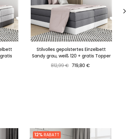
›
elbett
Stilvolles gepolstertes Einzelbett
Stil
gratis
Sandy grau, weiß 120 + gratis Topper
Sa
Normaler
Preis
812,99 €
719,80 €
Preis
12%
RABATT
12%
R