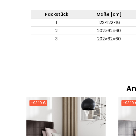
Packstück
Maße [cm]
1
122×122×16
2
202×62×60
3
202×62×60
An
-93,19 €
-93,19 