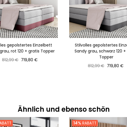
olles gepolstertes Einzelbett
Stilvolles gepolstertes Einz
grau, rot 120 + gratis Topper
Sandy grau, schwarz 120 + 
Topper
Normaler
Preis
812,99 €
719,80 €
Preis
Normaler
Preis
812,99 €
719,80 €
Preis
Ähnlich und ebenso schön
ABATT
14%
RABATT