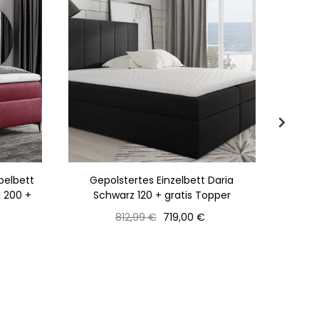
pelbett
Gepolstertes Einzelbett Daria
Gepols
x 200 +
Schwarz 120 + gratis Topper
Normaler
Preis
812,99 €
719,00 €
Preis