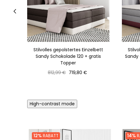
‹
Stilvolles gepolstertes Einzelbett
Stilv
Sandy Schokolade 120 + gratis
Sandy 
Topper
Normaler
Preis
812,99 €
719,80 €
Preis
High-contrast mode
12%
RABATT
14%
R