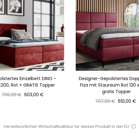
lstertes Einzelbett DINO –
Designer-Gepolstertes Dop
x200, Rot + GRATIS Topper
Fiza mit Stauraum Rot 120 
gratis Topper
Normaler
Preis
700,99 €
603,00 €
Preis
Normaler
Preis
707,99 €
610,00 €
Preis
Verantwortlicher Wirtschaftsakteur für dieses Produkt in der EU