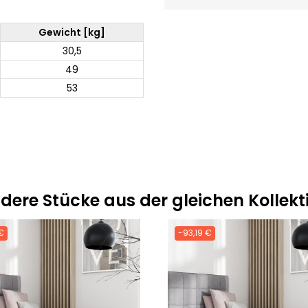
Gewicht [kg]
30,5
49
53
dere Stücke aus der gleichen Kollekt
€
-93,19 €