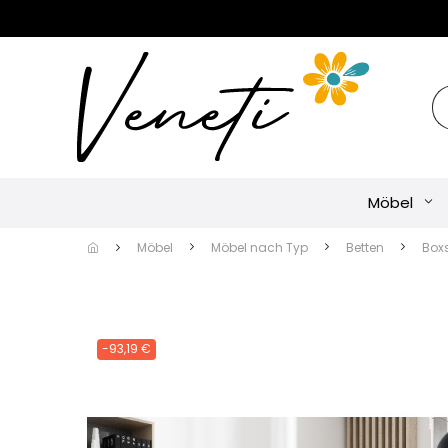
Möbel
Möbel
Möbel nach Typ
Betten
Box
-93,19 €