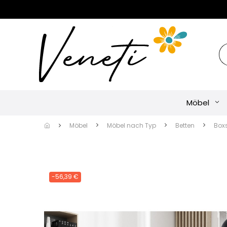
Möbel
Möbel
Möbel nach Typ
Betten
Box
-56,39 €