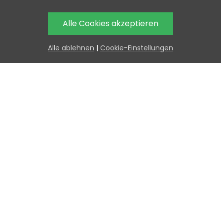
Alle Cookies akzeptieren
Brauchen Sie Hilfe?
H
Alle ablehnen
|
Cookie-Einstellungen
Oder rufen Sie uns 
und bestellen Sie tel
Teilen