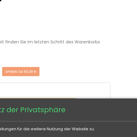
eit finden Sie im letzten Schritt des Warenkorbs
€
SPAREN SIE 56,39 €
IN DEN WARENKORB
z der Privatsphäre
llungen für die weitere Nutzung der Website zu.