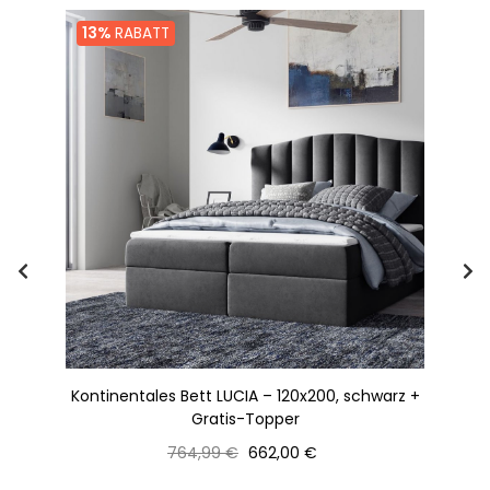
13%
RABATT
Kontinentales Bett LUCIA – 120x200, schwarz +
St
Gratis-Topper
Normaler
Preis
764,99 €
662,00 €
Preis