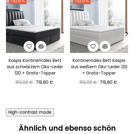
-93,19 €
-93,19 €
‹
›
Kaspis Kontinentales Bett
Kontinentales Bett Kaspis
aus schwarzem Öko-Leder
aus weißem Öko-Leder 120
120 + Gratis-Topper
+ Gratis-Topper
Normaler
Preis
Normaler
Preis
812,99 €
719,80 €
812,99 €
719,80 €
Preis
Preis
High-contrast mode
Ähnlich und ebenso schön