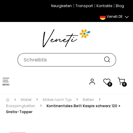
|
|
|
Neuigkeiten
Transport
Kontakte
Blog
Veneti DE
Umschalten
0
0
der
Navigation
Möbel
Möbel nach Typ
Betten
Boxspringbetten
Kontinentales Bett Kaspis schwarz 120 +
Gratis-Topper