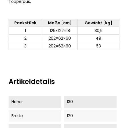
Topper
aus.
Packstück
Maße [cm]
Gewicht [kg]
1
125×122×18
30,5
2
202×62×60
49
3
202×62×60
53
Artikeldetails
Höhe
130
Breite
120