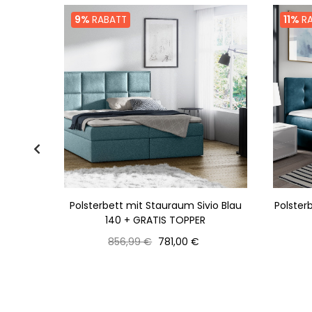
9%
RABATT
11%
RA
enrost
Polsterbett mit Stauraum Sivio Blau
Polster
 +
140 + GRATIS TOPPER
Normaler
Preis
856,99 €
781,00 €
Preis