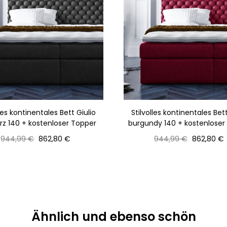
lles kontinentales Bett Giulio
Stilvolles kontinentales Bett
z 140 + kostenloser Topper
burgundy 140 + kostenloser
Normaler
Preis
Normaler
Preis
944,99 €
862,80 €
944,99 €
862,80 €
Preis
Preis
Ähnlich und ebenso schön