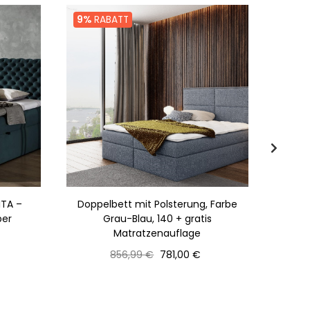
9%
RABATT
9%
R
ITA –
Doppelbett mit Polsterung, Farbe
Doppe
per
Grau-Blau, 140 + gratis
Matratzenauflage
Normaler
Preis
856,99 €
781,00 €
Preis