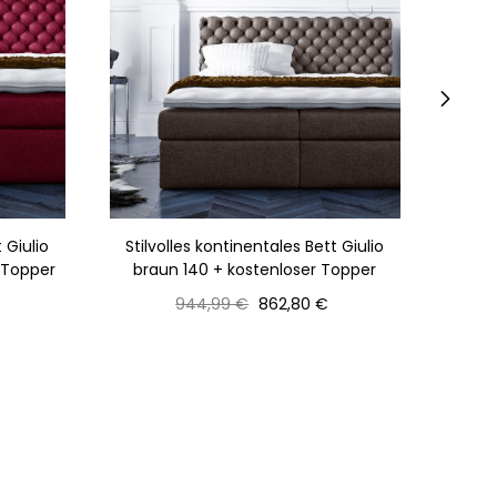
›
 Giulio
Stilvolles kontinentales Bett Giulio
Stil
 Topper
braun 140 + kostenloser Topper
cre
Normaler
Preis
944,99 €
862,80 €
Preis