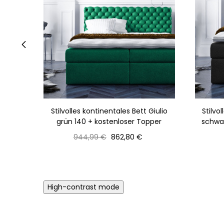
‹
Stilvolles kontinentales Bett Giulio
Stilvo
grün 140 + kostenloser Topper
schwar
Normaler
Preis
944,99 €
862,80 €
Preis
High-contrast mode