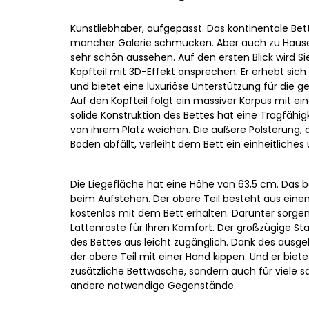
Kunstliebhaber, aufgepasst. Das kontinentale Bett
mancher Galerie schmücken. Aber auch zu Hause
sehr schön aussehen. Auf den ersten Blick wird Si
Kopfteil mit 3D-Effekt ansprechen. Er erhebt sic
und bietet eine luxuriöse Unterstützung für die 
Auf den Kopfteil folgt ein massiver Korpus mit e
solide Konstruktion des Bettes hat eine Tragfähig
von ihrem Platz weichen. Die äußere Polsterung, 
Boden abfällt, verleiht dem Bett ein einheitlic
Die Liegefläche hat eine Höhe von 63,5 cm. Das
beim Aufstehen. Der obere Teil besteht aus ein
kostenlos mit dem Bett erhalten. Darunter sorg
Lattenroste für Ihren Komfort. Der großzügige St
des Bettes aus leicht zugänglich. Dank des ausge
der obere Teil mit einer Hand kippen. Und er bietet
zusätzliche Bettwäsche, sondern auch für viele s
andere notwendige Gegenstände.