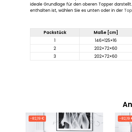
ideale Grundlage für den oberen Topper darstellt
enthalten ist, wählen Sie es unten oder in der
Top
Packstück
Maße [cm]
1
146×125×16
2
202×72×60
3
202×72×60
An
-82,19 €
-82,19 