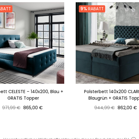
BATT
9%
RABATT
bett CELESTE – 140x200, Blau +
Polsterbett 140x200 CLAR
GRATIS Topper
Blaugrün + GRATIS Top
Normaler
Preis
Normaler
Preis
971,99 €
865,00 €
944,99 €
862,00 €
Preis
Preis