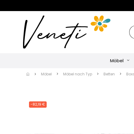
Möbel
Möbel
Möbel nach Typ
Betten
Box
-82,19 €