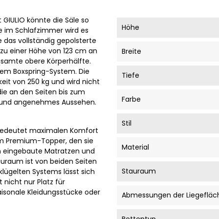
 GIULIO könnte die Säle so
Höhe
 im Schlafzimmer wird es
e das vollständig gepolsterte
h zu einer Höhe von 123 cm an
Breite
gesamte obere Körperhälfte.
inem Boxspring-System. Die
Tiefe
keit von 250 kg und wird nicht
die an den Seiten bis zum
Farbe
hes und angenehmes Aussehen.
Stil
 bedeutet maximalen Komfort
em Premium-Topper, den sie
Material
en eingebaute Matratzen und
auraum ist von beiden Seiten
Stauraum
klügelten Systems lässt sich
 nicht nur Platz für
aisonale Kleidungsstücke oder
Abmessungen der Liegefläc