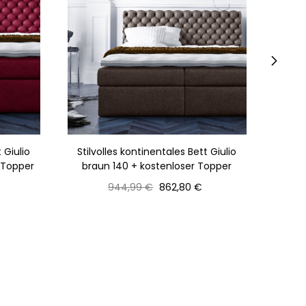
›
 Giulio
Stilvolles kontinentales Bett Giulio
Stil
 Topper
braun 140 + kostenloser Topper
bl
Normaler
Preis
944,99 €
862,80 €
Preis