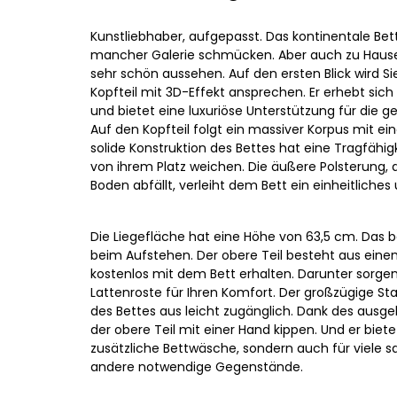
Kunstliebhaber, aufgepasst. Das kontinentale Bett
mancher Galerie schmücken. Aber auch zu Hause
sehr schön aussehen. Auf den ersten Blick wird Si
Kopfteil mit 3D-Effekt ansprechen. Er erhebt sic
und bietet eine luxuriöse Unterstützung für die 
Auf den Kopfteil folgt ein massiver Korpus mit e
solide Konstruktion des Bettes hat eine Tragfähig
von ihrem Platz weichen. Die äußere Polsterung, 
Boden abfällt, verleiht dem Bett ein einheitlic
Die Liegefläche hat eine Höhe von 63,5 cm. Das
beim Aufstehen. Der obere Teil besteht aus ein
kostenlos mit dem Bett erhalten. Darunter sorg
Lattenroste für Ihren Komfort. Der großzügige St
des Bettes aus leicht zugänglich. Dank des ausge
der obere Teil mit einer Hand kippen. Und er bietet
zusätzliche Bettwäsche, sondern auch für viele s
andere notwendige Gegenstände.