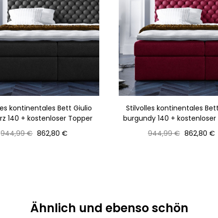
lles kontinentales Bett Giulio
Stilvolles kontinentales Bett
z 140 + kostenloser Topper
burgundy 140 + kostenloser
Normaler
Preis
Normaler
Preis
944,99 €
862,80 €
944,99 €
862,80 €
Preis
Preis
Ähnlich und ebenso schön