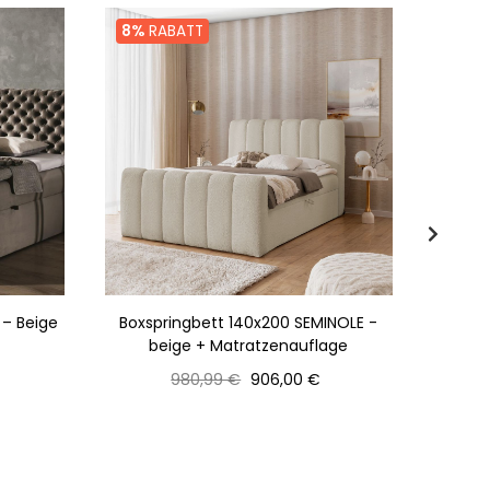
8%
RABATT
 – Beige
Boxspringbett 140x200 SEMINOLE -
Amerika
beige + Matratzenauflage
- Ecr
Normaler
Preis
980,99 €
906,00 €
Preis