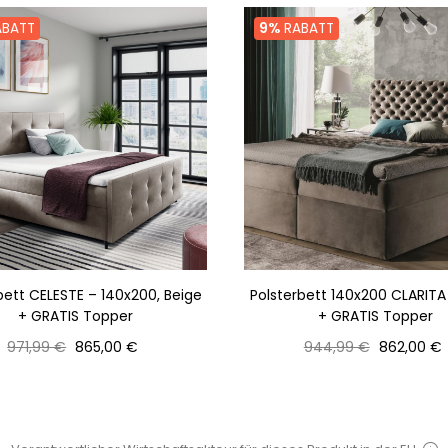
BATT
9%
RABATT
bett CELESTE – 140x200, Beige
Polsterbett 140x200 CLARITA
+ GRATIS Topper
+ GRATIS Topper
Normaler
Preis
Normaler
Preis
971,99 €
865,00 €
944,99 €
862,00 €
Preis
Preis