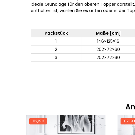
ideale Grundlage für den oberen Topper darstellt
enthalten ist, wählen Sie es unten oder in der
Top
Packstück
Maße [cm]
1
146×125×16
2
202×72×60
3
202×72×60
An
-82,19 €
-82,19 