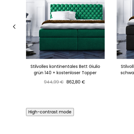
‹
Stilvolles kontinentales Bett Giulio
Stilvo
grün 140 + kostenloser Topper
schwar
Normaler
Preis
944,99 €
862,80 €
Preis
High-contrast mode