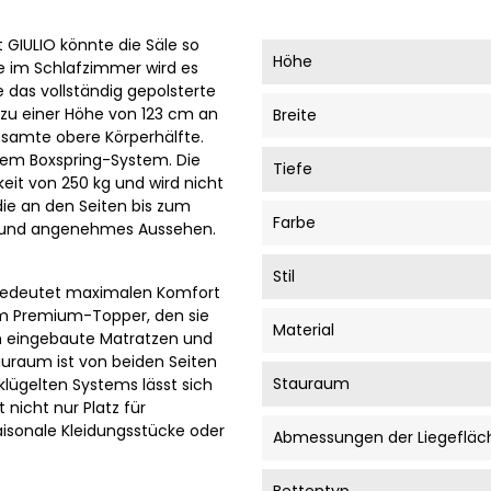
 GIULIO könnte die Säle so
Höhe
 im Schlafzimmer wird es
e das vollständig gepolsterte
h zu einer Höhe von 123 cm an
Breite
gesamte obere Körperhälfte.
inem Boxspring-System. Die
Tiefe
keit von 250 kg und wird nicht
die an den Seiten bis zum
Farbe
hes und angenehmes Aussehen.
Stil
 bedeutet maximalen Komfort
em Premium-Topper, den sie
Material
en eingebaute Matratzen und
auraum ist von beiden Seiten
Stauraum
klügelten Systems lässt sich
 nicht nur Platz für
aisonale Kleidungsstücke oder
Abmessungen der Liegefläc