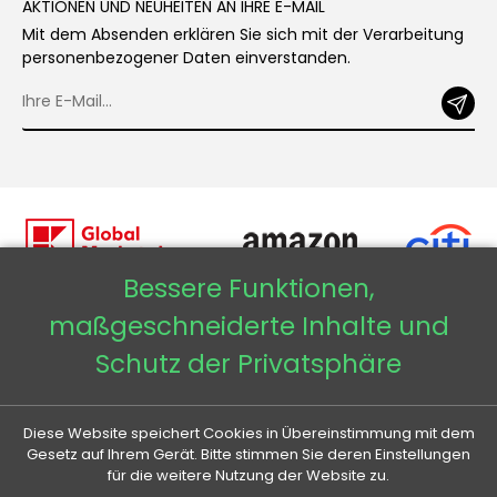
AKTIONEN UND NEUHEITEN AN IHRE E-MAIL
Mit dem Absenden erklären Sie sich mit der Verarbeitung
personenbezogener Daten einverstanden.
Bessere Funktionen,
maßgeschneiderte Inhalte und
Copyright © 2026 - Veneti™
Schutz der Privatsphäre
Veneti DE
Diese Website speichert Cookies in Übereinstimmung mit dem
Veneti CZ
Gesetz auf Ihrem Gerät. Bitte stimmen Sie deren Einstellungen
für die weitere Nutzung der Website zu.