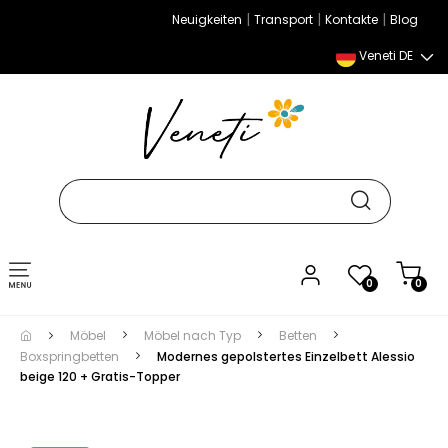
|
|
|
Neuigkeiten
Transport
Kontakte
Blog
Veneti DE
Umschalten
0
0
der
Navigation
Möbel
Möbel nach Typ
Betten
Boxspringbetten
Modernes gepolstertes Einzelbett Alessio
beige 120 + Gratis-Topper