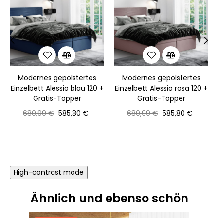
‹
›
Modernes gepolstertes
Modernes gepolstertes
Einzelbett Alessio blau 120 +
Einzelbett Alessio rosa 120 +
Gratis-Topper
Gratis-Topper
Normaler
Preis
Normaler
Preis
680,99 €
585,80 €
680,99 €
585,80 €
Preis
Preis
High-contrast mode
Ähnlich und ebenso schön