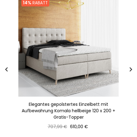
14%
RABATT
e +
Elegantes gepolstertes Einzelbett mit
G
Aufbewahrung Komala hellbeige 120 x 200 +
Gratis-Topper
Normaler
Preis
707,99 €
610,00 €
Preis