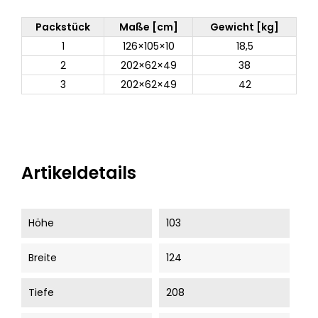
Packstück
Maße [cm]
Gewicht [kg]
1
126×105×10
18,5
2
202×62×49
38
3
202×62×49
42
Artikeldetails
Höhe
103
Breite
124
Tiefe
208