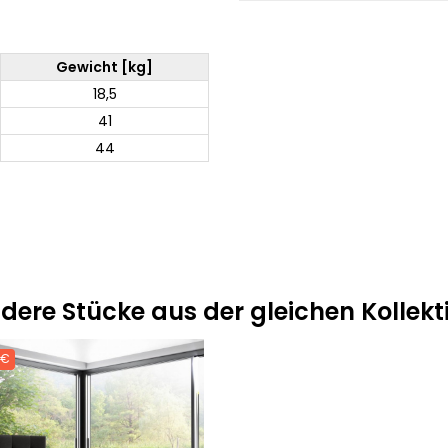
Gewicht [kg]
18,5
41
44
dere Stücke aus der gleichen Kollekt
 €