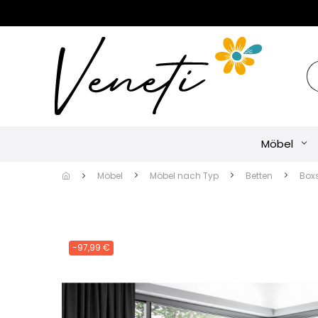
Möbel
Möbel
Möbel nach Typ
Betten
Box
-97,99 €