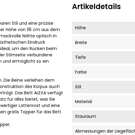
Artikeldetails
aren Stil und eine präzise
Höhe
iner Höhe von 115 cm aus dem
hmackvolle Nähte optisch in
 ästhetischen Eindruck
Breite
h ideal, um den Rücken beim
der Stirnseite verbundene
Tiefe
m und ermöglicht so ein
Farbe
n. Die Beine verleihen dem
Konstruktion des Korpus auch
Stil
trägt. Das Bett ALEXA verfügt
 für alles bietet, was Sie
Material
ertiger Lattenrost und eine
en gratis Topper für das Bett.
Stauraum
pper.
Abmessungen der Liegefläc