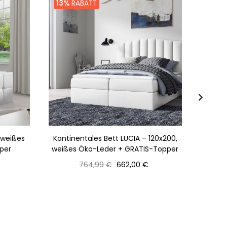
13%
RABATT
12%
R
 weißes
Kontinentales Bett LUCIA – 120x200,
Bet
per
weißes Öko-Leder + GRATIS-Topper
we
Normaler
Preis
764,99 €
662,00 €
Preis