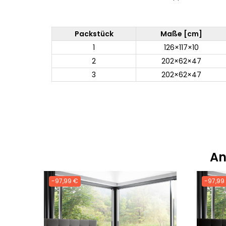
Packstück
Maße [cm]
1
126×117×10
2
202×62×47
3
202×62×47
An
-97,99 €
-97,99