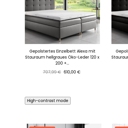
Gepolstertes Einzelbett Alexa mit
Gepols
Stauraum hellgraues Öko-Leder 120 x
Staurau
200 +...
Normaler
Preis
707,99 €
610,00 €
Preis
High-contrast mode