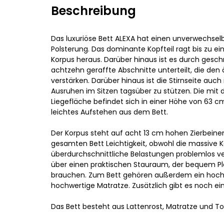
Beschreibung
Das luxuriöse Bett ALEXA hat einen unverwechselb
Polsterung. Das dominante Kopfteil ragt bis zu e
Korpus heraus. Darüber hinaus ist es durch gesc
achtzehn geraffte Abschnitte unterteilt, die den
verstärken. Darüber hinaus ist die Stirnseite auc
Ausruhen im Sitzen tagsüber zu stützen. Die mit 
Liegefläche befindet sich in einer Höhe von 63 c
leichtes Aufstehen aus dem Bett.
Der Korpus steht auf acht 13 cm hohen Zierbeine
gesamten Bett Leichtigkeit, obwohl die massive 
überdurchschnittliche Belastungen problemlos ver
über einen praktischen Stauraum, der bequem Platz
brauchen. Zum Bett gehören außerdem ein hochw
hochwertige Matratze. Zusätzlich gibt es noch ein
Das Bett besteht aus Lattenrost, Matratze und To