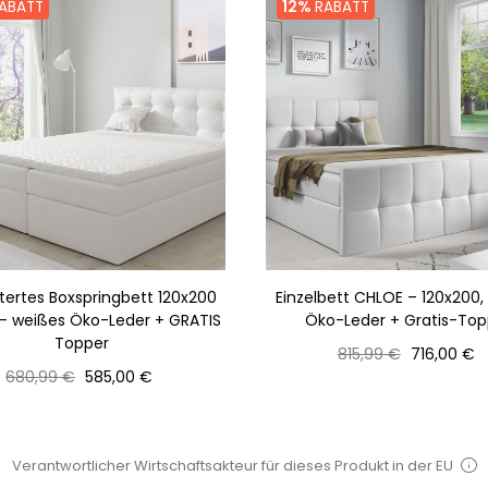
ABATT
12%
RABATT
tertes Boxspringbett 120x200
Einzelbett CHLOE – 120x200,
 – weißes Öko-Leder + GRATIS
Öko-Leder + Gratis-Top
Topper
Normaler
Preis
815,99 €
716,00 €
Normaler
Preis
Preis
680,99 €
585,00 €
Preis
Verantwortlicher Wirtschaftsakteur für dieses Produkt in der EU