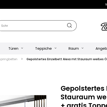
N
Türen
Teppiche
Raum
Angeb
springbetten
Gepolstertes Einzelbett Alexa mit Stauraum weißes Ök
Gepolstertes 
Stauraum wei
+ gratis Topp