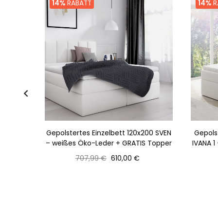
14%
RABATT
14%
R
ni grau-
Gepolstertes Einzelbett 120x200 SVEN
Gepols
– weißes Öko-Leder + GRATIS Topper
IVANA 1
Normaler
Preis
707,99 €
610,00 €
Preis