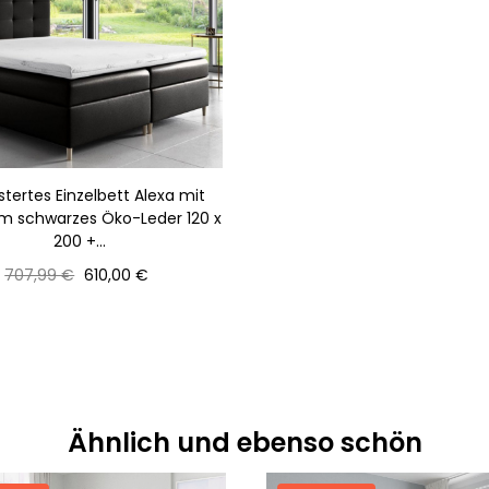
tertes Einzelbett Alexa mit
m schwarzes Öko-Leder 120 x
200 +...
Normaler
Preis
707,99 €
610,00 €
Preis
Ähnlich und ebenso schön