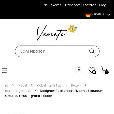
|
|
|
Neuigkeiten
Transport
Kontakte
Blog
Veneti DE
Umschalten
0
0
der
Navigation
Möbel
Möbel nach Typ
Betten
Boxspringbetten
Designer-Polsterbett Fiza mit Stauraum
Grau 180 x 200 + gratis Topper