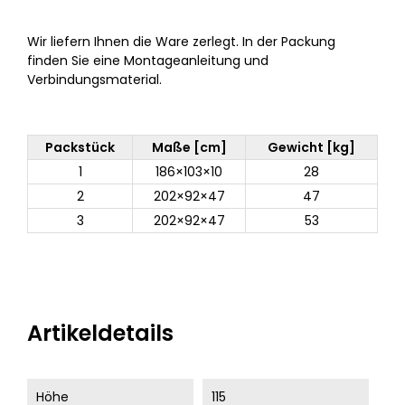
Wir liefern Ihnen die Ware zerlegt. In der Packung
finden Sie eine Montageanleitung und
Verbindungsmaterial.
Packstück
Maße [cm]
Gewicht [kg]
1
186×103×10
28
2
202×92×47
47
3
202×92×47
53
Artikeldetails
Höhe
115