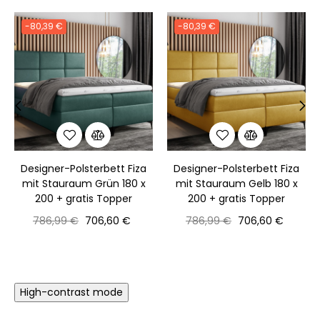
-80,39 €
-80,39 €
‹
›
Designer-Polsterbett Fiza
Designer-Polsterbett Fiza
mit Stauraum Grün 180 x
mit Stauraum Gelb 180 x
200 + gratis Topper
200 + gratis Topper
Normaler
Preis
Normaler
Preis
786,99 €
706,60 €
786,99 €
706,60 €
Preis
Preis
High-contrast mode