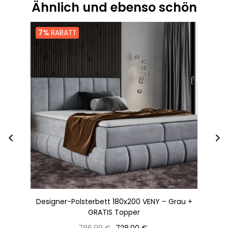
Ähnlich und ebenso schön
7%
RABATT
Designer-Polsterbett 180x200 VENY – Grau +
R
GRATIS Topper
Normaler
Preis
786,99 €
728,00 €