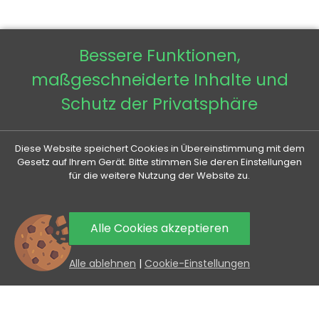
Bessere Funktionen,
maßgeschneiderte Inhalte und
VENETI

Schutz der Privatsphäre
IHR KONTO

Diese Website speichert Cookies in Übereinstimmung mit dem
Gesetz auf Ihrem Gerät. Bitte stimmen Sie deren Einstellungen
für die weitere Nutzung der Website zu.
ALLES RUND UMS KAUFEN

NÜTZLICHE INFORMATIONEN

Alle Cookies akzeptieren
0
Alle ablehnen
|
Cookie-Einstellungen
AKTIONEN UND NEUHEITEN AN IHRE E-MAIL
Mit dem Absenden erklären Sie sich mit der Verarbeitung
personenbezogener Daten einverstanden.