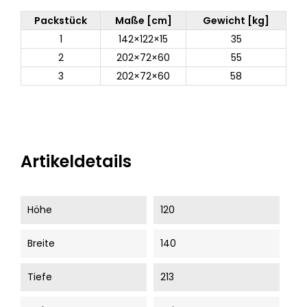
Packstück
Maße [cm]
Gewicht [kg]
1
142×122×15
35
2
202×72×60
55
3
202×72×60
58
Artikeldetails
Höhe
120
Breite
140
Tiefe
213