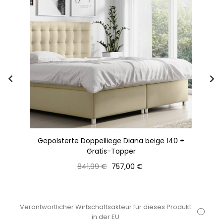
IS
Gepolsterte Doppelliege Diana beige 140 +
K
Gratis-Topper
Normaler
Preis
841,99 €
757,00 €
Preis
Verantwortlicher Wirtschaftsakteur für dieses Produkt
in der EU