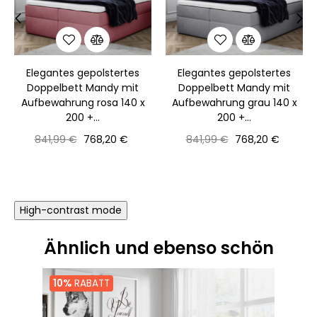
‹
›
Elegantes gepolstertes
Elegantes gepolstertes
Doppelbett Mandy mit
Doppelbett Mandy mit
Aufbewahrung rosa 140 x
Aufbewahrung grau 140 x
200 +...
200 +...
Normaler
Preis
Normaler
Preis
841,99 €
768,20 €
841,99 €
768,20 €
Preis
Preis
High-contrast mode
Ähnlich und ebenso schön
10%
RABATT