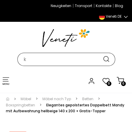
|
|
|
Neuigkeiten
Transport
Kontakte
Blog
Veneti DE
Umschalten
0
0
der
Navigation
Möbel
Möbel nach Typ
Betten
Boxspringbetten
Elegantes gepolstertes Doppelbett Mandy
mit Aufbewahrung hellbeige 140 x 200 + Gratis-Topper