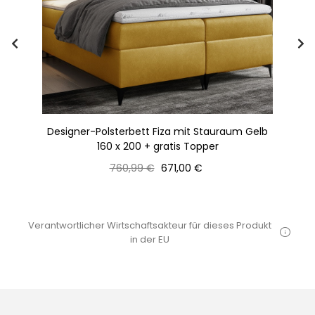
Designer-Polsterbett Fiza mit Stauraum Gelb
160 x 200 + gratis Topper
Normaler
Preis
760,99 €
671,00 €
Preis
Verantwortlicher Wirtschaftsakteur für dieses Produkt
in der EU