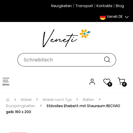
|
|
|
Neuigkeiten
Transport
Kontakte
Blog
Veneti DE
Umschalten
0
0
der
Navigation
Möbel
Möbel nach Typ
Betten
Boxspringbetten
Stilvolles Ehebett mit Stauraum RECIVIO
gelb 160 x 200