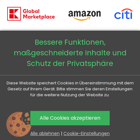
Bessere Funktionen,
Copyright © 2026 - Veneti™
maßgeschneiderte Inhalte und
Veneti DE
Schutz der Privatsphäre
Veneti CZ
Diese Website speichert Cookies in Übereinstimmung mit dem
Veneti SK
Gesetz auf Ihrem Gerät. Bitte stimmen Sie deren Einstellungen
für die weitere Nutzung der Website zu.
Veneti HU
Alle Cookies akzeptieren
0
Alle ablehnen
|
Cookie-Einstellungen