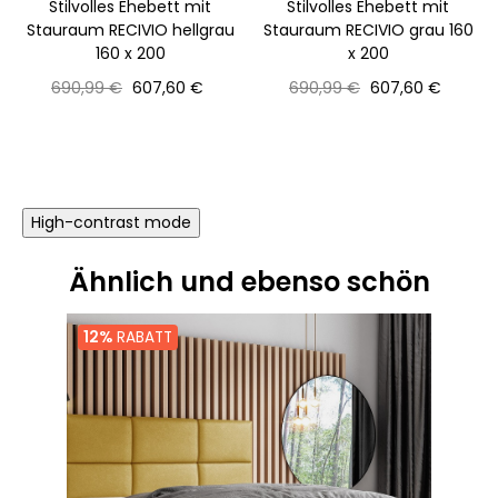
Stilvolles Ehebett mit
Stilvolles Ehebett mit
Stauraum RECIVIO hellgrau
Stauraum RECIVIO grau 160
160 x 200
x 200
Normaler
Preis
Normaler
Preis
690,99 €
607,60 €
690,99 €
607,60 €
Preis
Preis
High-contrast mode
Ähnlich und ebenso schön
12%
RABATT