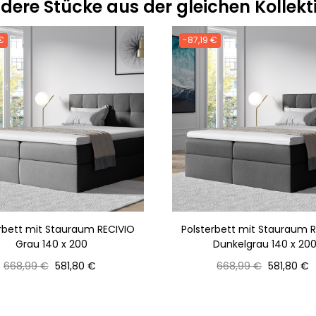
dere Stücke aus der gleichen Kollekt
€
-87,19 €
rbett mit Stauraum RECIVIO
Polsterbett mit Stauraum 
Grau 140 x 200
Dunkelgrau 140 x 20
Normaler
Preis
Normaler
Preis
668,99 €
581,80 €
668,99 €
581,80 €
Preis
Preis