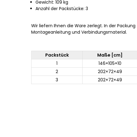
Gewicht: 109 kg
Anzahl der Packstücke: 3
Wir liefern Ihnen die Ware zerlegt. In der Packung
Montageanleitung und Verbindungsmaterial.
Packstück
Maße [cm]
1
146×105×10
2
202×72×49
3
202×72×49