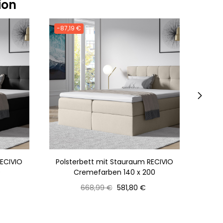
ion
-87,19 €
-87,1
›
RECIVIO
Polsterbett mit Stauraum RECIVIO
Pols
0
Cremefarben 140 x 200
Normaler
Preis
668,99 €
581,80 €
Preis