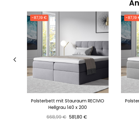
An
-87,19 €
-87,19 
‹
Polsterbett mit Stauraum RECIVIO
Polste
Hellgrau 140 x 200
Normaler
Preis
668,99 €
581,80 €
Preis