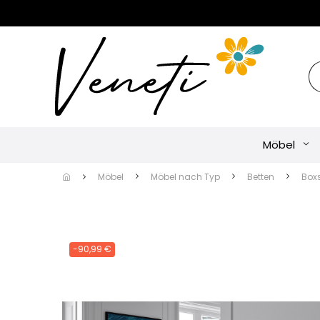
Möbel
Möbel
Möbel nach Typ
Betten
Box
-90,99 €