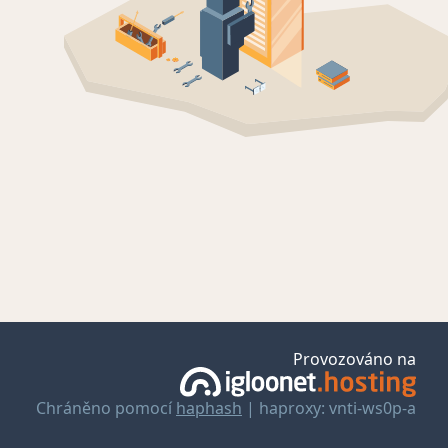
Provozováno na
Chráněno pomocí
haphash
| haproxy: vnti-ws0p-a