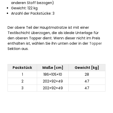
anderen Stoff bezogen)
Gewicht: 122 kg
Anzahl der Packstücke: 3
Der obere Teil der Hauptmatratze ist mit einer
Textilschicht überzogen, die als ideale Unterlage für
den oberen Topper dient. Wenn dieser nicht im Preis
enthalten ist, wählen Sie ihn unten oder in der
Topper
Sektion aus.
Packstück
Maße [cm]
Gewicht [kg]
1
186×105×10
28
2
202×92×49
47
3
202×92×49
47