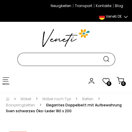
|
|
|
Neuigkeiten
Transport
Kontakte
Blog
Veneti DE
Umschalten
0
0
der
Navigation
Möbel
Möbel nach Typ
Betten
Boxspringbetten
Elegantes Doppelbett mit Aufbewahrung
Sven schwarzes Öko-Leder 180 x 200