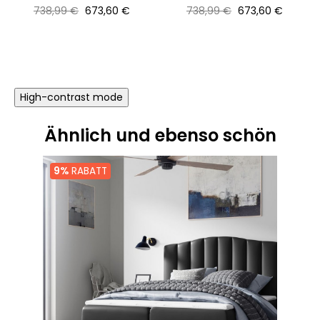
Normaler
Preis
Normaler
Preis
738,99 €
673,60 €
738,99 €
673,60 €
Preis
Preis
High-contrast mode
Ähnlich und ebenso schön
9%
RABATT