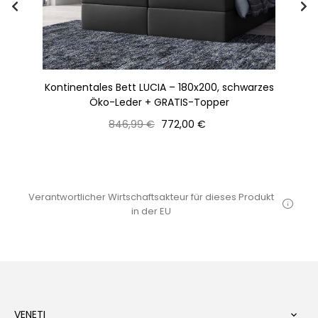
00,
Kontinentales Bett LUCIA – 180x200, schwarzes
Öko-Leder + GRATIS-Topper
Normaler
Preis
846,99 €
772,00 €
Preis
Verantwortlicher Wirtschaftsakteur für dieses Produkt
in der EU
VENETI
