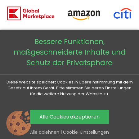
Bessere Funktionen,
Copyright © 2026 - Veneti™
maßgeschneiderte Inhalte und
Veneti DE
Schutz der Privatsphäre
Veneti CZ
Diese Website speichert Cookies in Übereinstimmung mit dem
Veneti SK
Gesetz auf Ihrem Gerät. Bitte stimmen Sie deren Einstellungen
für die weitere Nutzung der Website zu.
Veneti HU
Alle Cookies akzeptieren
0
Alle ablehnen
|
Cookie-Einstellungen