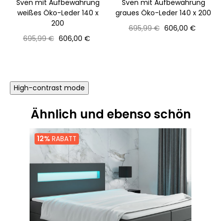
Sven mit Aufbewahrung
Sven mit Aufbewahrung
weißes Öko-Leder 140 x
graues Öko-Leder 140 x 200
200
Normaler
Preis
695,99 €
606,00 €
Normaler
Preis
Preis
695,99 €
606,00 €
Preis
High-contrast mode
Ähnlich und ebenso schön
12%
RABATT