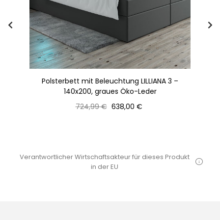
Polsterbett mit Beleuchtung LILLIANA 3 –
0 +
140x200, graues Öko-Leder
Normaler
Preis
724,99 €
638,00 €
Preis
Verantwortlicher Wirtschaftsakteur für dieses Produkt
in der EU