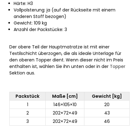
Härte: H3
Vollpolsterung: ja (auf der Rückseite mit einem
anderen Stoff bezogen)
Gewicht: 109 kg
Anzahl der Packstücke: 3
Der obere Teil der Hauptmatratze ist mit einer
Textilschicht überzogen, die als ideale Unterlage für
den oberen Topper dient. Wenn dieser nicht im Preis
enthalten ist, wählen Sie ihn unten oder in der
Topper
Sektion aus.
Packstück
Maße [cm]
Gewicht [kg]
1
146×105×10
20
2
202×72×49
43
3
202×72×49
46