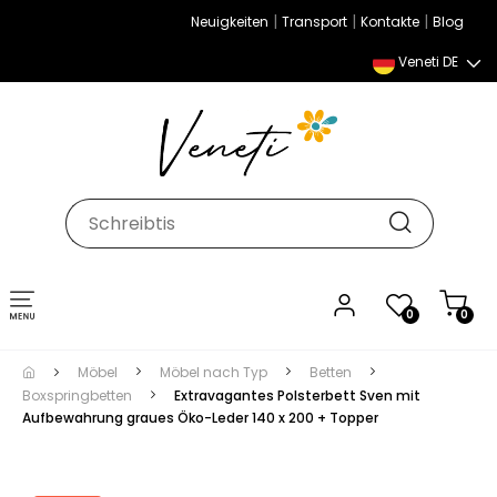
|
|
|
Neuigkeiten
Transport
Kontakte
Blog
Veneti DE
Umschalten
0
0
der
Navigation
Möbel
Möbel nach Typ
Betten
Boxspringbetten
Extravagantes Polsterbett Sven mit
Aufbewahrung graues Öko-Leder 140 x 200 + Topper