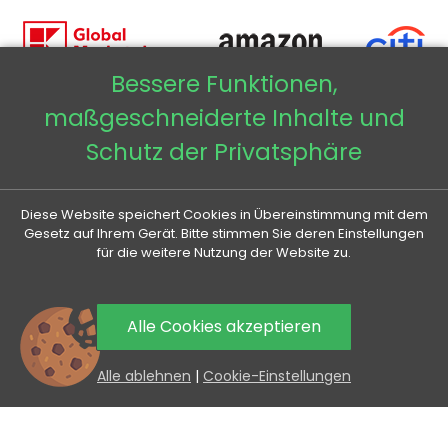
Bessere Funktionen,
maßgeschneiderte Inhalte und
Copyright © 2026 - Veneti™
Schutz der Privatsphäre
Veneti DE
Diese Website speichert Cookies in Übereinstimmung mit dem
Veneti CZ
Gesetz auf Ihrem Gerät. Bitte stimmen Sie deren Einstellungen
für die weitere Nutzung der Website zu.
Veneti SK
Alle Cookies akzeptieren
Veneti HU
0
Alle ablehnen
|
Cookie-Einstellungen