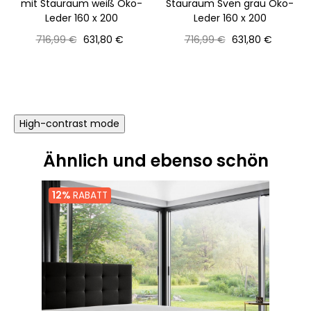
mit Stauraum weiß Öko-
Stauraum Sven grau Öko-
Leder 160 x 200
Leder 160 x 200
Normaler
Preis
Normaler
Preis
716,99 €
631,80 €
716,99 €
631,80 €
Preis
Preis
High-contrast mode
Ähnlich und ebenso schön
12%
RABATT