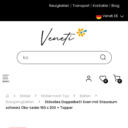
|
|
|
Neuigkeiten
Transport
Kontakte
Blog
Veneti DE
Umschalten
0
0
der
Navigation
Möbel
Möbel nach Typ
Betten
Boxspringbetten
Stilvolles Doppelbett Sven mit Stauraum
schwarz Öko-Leder 160 x 200 + Topper