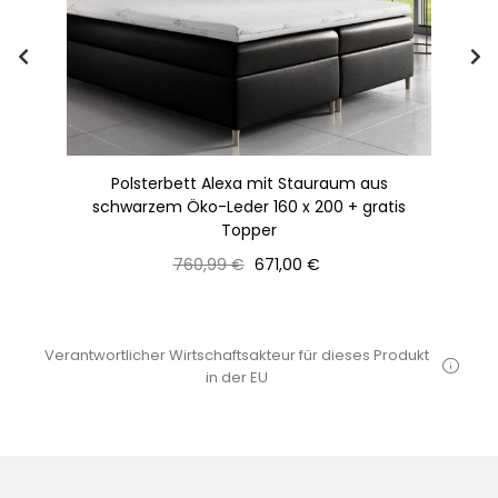
160
Polsterbett Alexa mit Stauraum aus
schwarzem Öko-Leder 160 x 200 + gratis
Topper
Normaler
Preis
760,99 €
671,00 €
Preis
Verantwortlicher Wirtschaftsakteur für dieses Produkt
in der EU