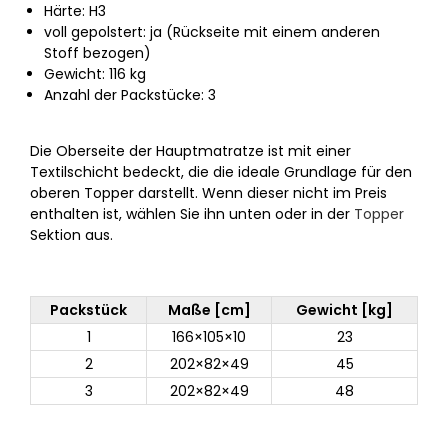
Härte: H3
voll gepolstert: ja (Rückseite mit einem anderen
Stoff bezogen)
Gewicht: 116 kg
Anzahl der Packstücke: 3
Die Oberseite der Hauptmatratze ist mit einer
Textilschicht bedeckt, die die ideale Grundlage für den
oberen Topper darstellt. Wenn dieser nicht im Preis
enthalten ist, wählen Sie ihn unten oder in der
Topper
Sektion aus.
Packstück
Maße [cm]
Gewicht [kg]
1
166×105×10
23
2
202×82×49
45
3
202×82×49
48