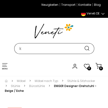
|
|
|
Neuigkeiten
Transport
Kontakte
Blog
Veneti DE
Umschalten
0
0
der
Navigation
Möbel
Möbel nach Typ
Stühle & Sitzhocker
Stühle
Bürostühle
ENIGER Designer-Drehstuhl -
Beige / Eiche