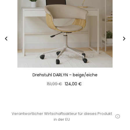
Drehstuhl DARLYN – beige/eiche
Normaler
Preis
151,99 €
124,00 €
Preis
Verantwortlicher Wirtschaftsakteur für dieses Produkt
in der EU