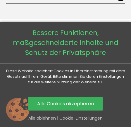
Bessere Funktionen,
maßgeschneiderte Inhalte und
Schutz der Privatsphäre
Veneti DE
Diese Website speichert Cookies in Übereinstimmung mit dem
Veneti CZ
Gesetz auf Ihrem Gerät. Bitte stimmen Sie deren Einstellungen
für die weitere Nutzung der Website zu.
Veneti SK
Alle Cookies akzeptieren
Veneti HU
0
Alle ablehnen
|
Cookie-Einstellungen