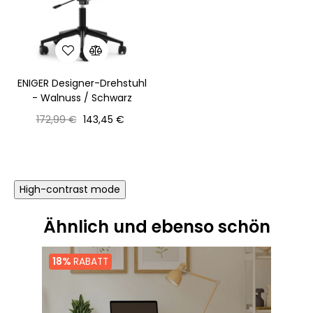
ENIGER Designer-Drehstuhl
- Walnuss / Schwarz
Normaler
Preis
172,99 €
143,45 €
Preis
High-contrast mode
Ähnlich und ebenso schön
18%
RABATT