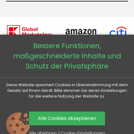
Bessere Funktionen,
maßgeschneiderte Inhalte und
Veneti DE
Schutz der Privatsphäre
Veneti CZ
Diese Website speichert Cookies in Übereinstimmung mit dem
Veneti SK
Gesetz auf Ihrem Gerät. Bitte stimmen Sie deren Einstellungen
für die weitere Nutzung der Website zu.
Veneti HU
Alle Cookies akzeptieren
0
Alle ablehnen
|
Cookie-Einstellungen