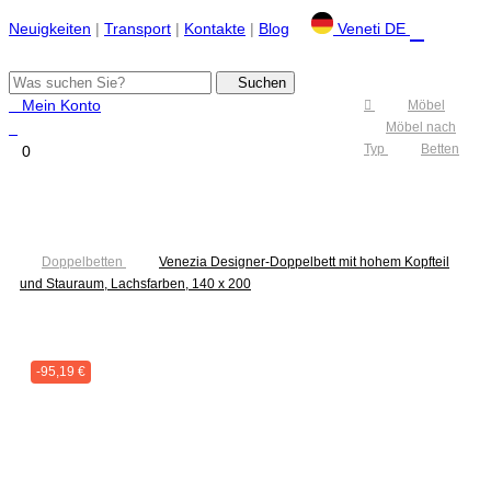
|
|
|
Neuigkeiten
Transport
Kontakte
Blog
Veneti DE
Umschalten
0
der
Navigation
Möbel
Möbel nach Typ
Betten
Doppelbetten
Venezia Designer-Doppelbett mit hohem Kopfteil und Stauraum,
Lachsfarben, 140 x 200
-95,19 €