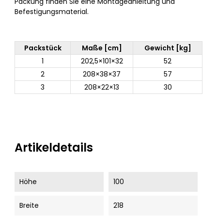
Packung finden Sie eine Montageanleitung und
Befestigungsmaterial.
Packstück
Maße [cm]
Gewicht [kg]
1
202,5×101×32
52
2
208×38×37
57
3
208×22×13
30
Artikeldetails
Höhe
100
Breite
218