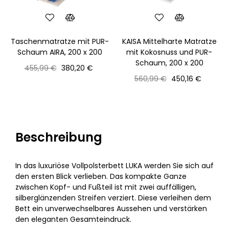
‹
›
Taschenmatratze mit PUR-
KAISA Mittelharte Matratze
Schaum AIRA, 200 x 200
mit Kokosnuss und PUR-
Schaum, 200 x 200
Normaler
Preis
455,99 €
380,20 €
Preis
Normaler
Preis
560,99 €
450,16 €
Preis
Beschreibung
In das luxuriöse Vollpolsterbett LUKA werden Sie sich auf
den ersten Blick verlieben. Das kompakte Ganze
zwischen Kopf- und Fußteil ist mit zwei auffälligen,
silberglänzenden Streifen verziert. Diese verleihen dem
Bett ein unverwechselbares Aussehen und verstärken
den eleganten Gesamteindruck.