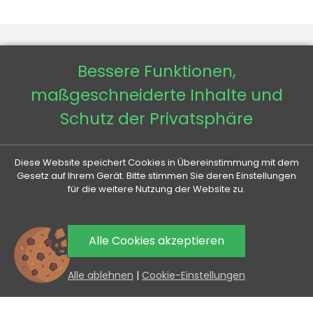
Bessere Funktionen,
VENETI

maßgeschneiderte Inhalte und
Schutz der Privatsphäre
IHR KONTO

ALLES RUND UMS KAUFEN

Diese Website speichert Cookies in Übereinstimmung mit dem
Gesetz auf Ihrem Gerät. Bitte stimmen Sie deren Einstellungen
für die weitere Nutzung der Website zu.
NÜTZLICHE INFORMATIONEN

Alle Cookies akzeptieren
AKTIONEN UND NEUHEITEN AN IHRE E-MAIL
0
Mit dem Absenden erklären Sie sich mit der Verarbeitung
Alle ablehnen
|
Cookie-Einstellungen
personenbezogener Daten einverstanden.