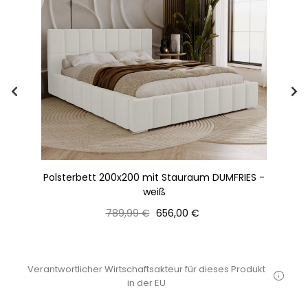
ko-
Polsterbett 200x200 mit Stauraum DUMFRIES -
Do
weiß
Normaler
Preis
789,99 €
656,00 €
Preis
Verantwortlicher Wirtschaftsakteur für dieses Produkt
in der EU