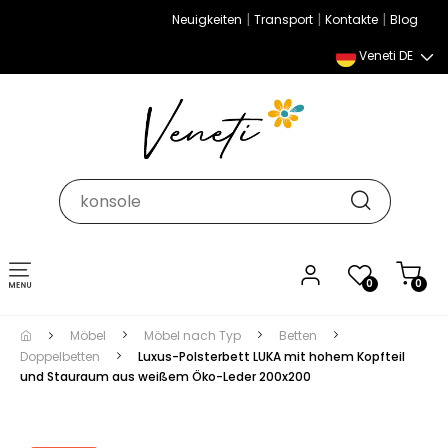
|
|
|
Neuigkeiten
Transport
Kontakte
Blog
Veneti DE
Umschalten
0
0
der
Navigation
Möbel
Möbel nach Typ
Betten
Doppelbetten
Luxus-Polsterbett LUKA mit hohem Kopfteil
und Stauraum aus weißem Öko-Leder 200x200