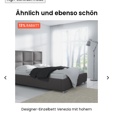
Ähnlich und ebenso schön
13%
RABATT
Designer-Einzelbett Venezia mit hohem
G