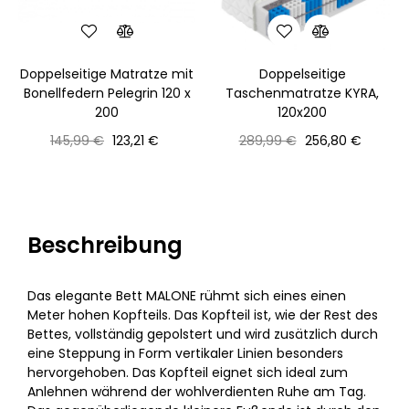
‹
›
Doppelseitige Matratze mit
Doppelseitige
Bonellfedern Pelegrin 120 x
Taschenmatratze KYRA,
200
120x200
Normaler
Preis
Normaler
Preis
145,99 €
123,21 €
289,99 €
256,80 €
Preis
Preis
Beschreibung
Das elegante Bett MALONE rühmt sich eines einen
Meter hohen Kopfteils. Das Kopfteil ist, wie der Rest des
Bettes, vollständig gepolstert und wird zusätzlich durch
eine Steppung in Form vertikaler Linien besonders
hervorgehoben. Das Kopfteil eignet sich ideal zum
Anlehnen während der wohlverdienten Ruhe am Tag.