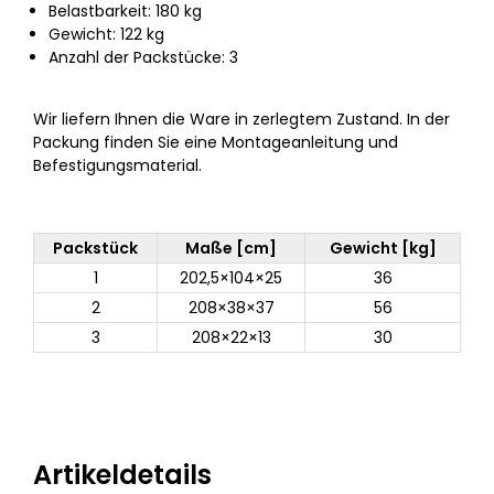
Belastbarkeit: 180 kg
Gewicht: 122 kg
Anzahl der Packstücke: 3
Wir liefern Ihnen die Ware in zerlegtem Zustand. In der
Packung finden Sie eine Montageanleitung und
Befestigungsmaterial.
Packstück
Maße [cm]
Gewicht [kg]
1
202,5×104×25
36
2
208×38×37
56
3
208×22×13
30
Artikeldetails