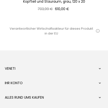
200
Kopfteil und Stauraum, grau, 120 x 20
Normaler
Preis
703,99 €
610,00 €
Preis
Verantwortlicher Wirtschaftsakteur für dieses Produkt
in der EU
VENETI

IHR KONTO

ALLES RUND UMS KAUFEN
