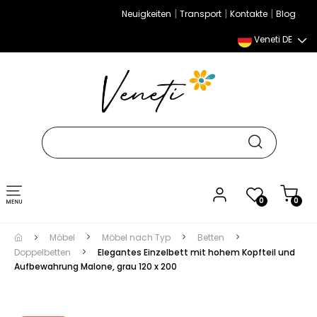
|
|
|
Neuigkeiten
Transport
Kontakte
Blog
Veneti DE
Umschalten
0
0
der
Navigation
Möbel
Möbel nach Typ
Betten
Doppelbetten
Elegantes Einzelbett mit hohem Kopfteil und
Aufbewahrung Malone, grau 120 x 200