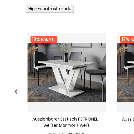
High-contrast mode
19%
RABATT
17%
R
/ weiß
Ausziehbarer Esstisch PETRONEL -
Auszi
weißer Marmor / weiß