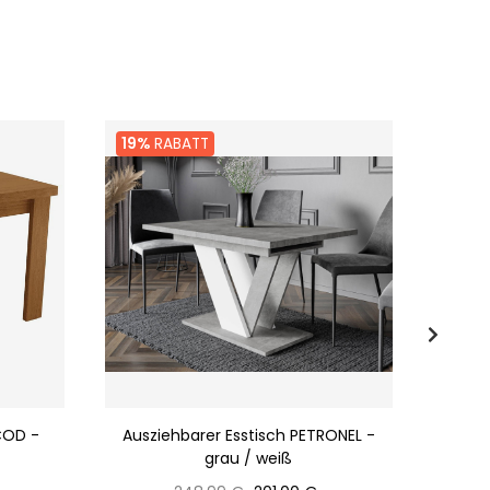
19%
RABATT
23%
COD -
Ausziehbarer Esstisch PETRONEL -
grau / weiß