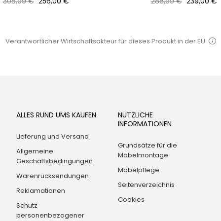
Normaler
Preis
Normaler
Preis
308,99 €
256,00 €
288,99 €
239,00 €
Preis
Preis
Verantwortlicher Wirtschaftsakteur für dieses Produkt in der EU
ALLES RUND UMS KAUFEN
NÜTZLICHE
INFORMATIONEN
Lieferung und Versand
Grundsätze für die
Allgemeine
Möbelmontage
Geschäftsbedingungen
Möbelpflege
Warenrücksendungen
Seitenverzeichnis
Reklamationen
Cookies
Schutz
personenbezogener