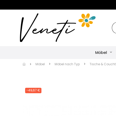
Möbel
Möbel
Möbel nach Typ
Tische & Coucht
-49,67 €