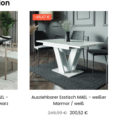
ion
-46,47 €
EL -
Ausziehbarer Esstisch MAEL - weißer
warz
Marmor / weiß
Normaler
Preis
246,99 €
200,52 €
Preis