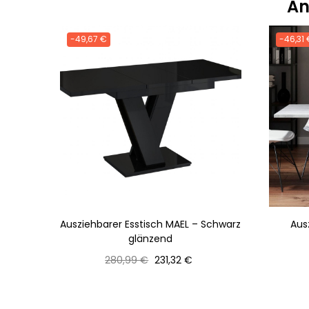
An
-49,67 €
-46,31 
Ausziehbarer Esstisch MAEL – Schwarz
Aus
glänzend
Normaler
Preis
280,99 €
231,32 €
Preis