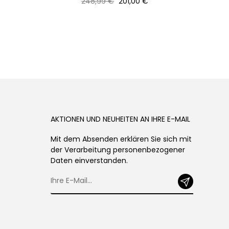
Normaler
Preis
248,99 €
201,00 €
Preis
AKTIONEN UND NEUHEITEN AN IHRE E-MAIL
Mit dem Absenden erklären Sie sich mit
der Verarbeitung personenbezogener
Daten einverstanden.