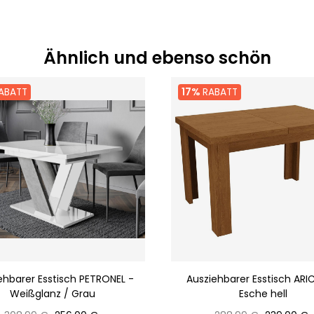
Ähnlich und ebenso schön
ABATT
17%
RABATT
ehbarer Esstisch PETRONEL -
Ausziehbarer Esstisch ARI
Weißglanz / Grau
Esche hell