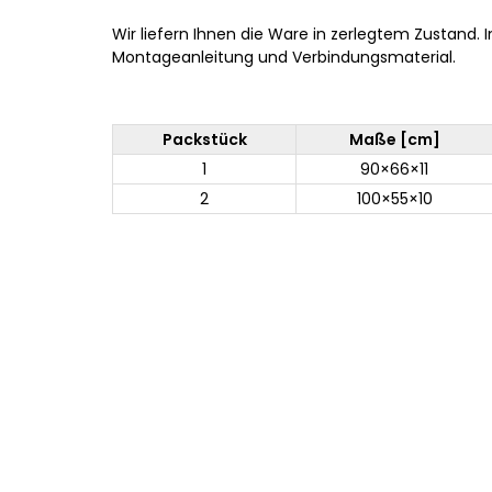
Wir liefern Ihnen die Ware in zerlegtem Zustand. 
Montageanleitung und Verbindungsmaterial.
Packstück
Maße [cm]
1
90×66×11
2
100×55×10