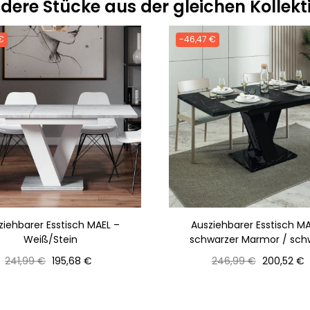
dere Stücke aus der gleichen Kollekt
€
-46,47 €
ziehbarer Esstisch MAEL –
Ausziehbarer Esstisch MA
Weiß/Stein
schwarzer Marmor / sch
Normaler
Preis
Normaler
Preis
241,99 €
195,68 €
246,99 €
200,52 €
Preis
Preis