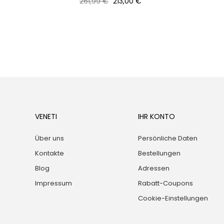
Normaler
Preis
261,99 €
213,00 €
Preis
VENETI
IHR KONTO
Über uns
Persönliche Daten
Kontakte
Bestellungen
Blog
Adressen
Impressum
Rabatt-Coupons
Cookie-Einstellungen