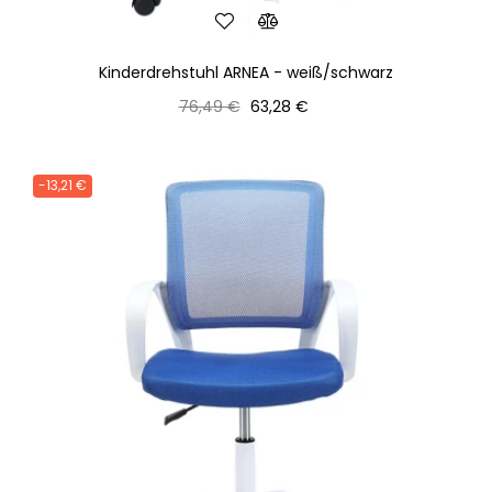
Kinderdrehstuhl ARNEA - weiß/schwarz
Normaler
Preis
76,49 €
63,28 €
Preis
-13,21 €