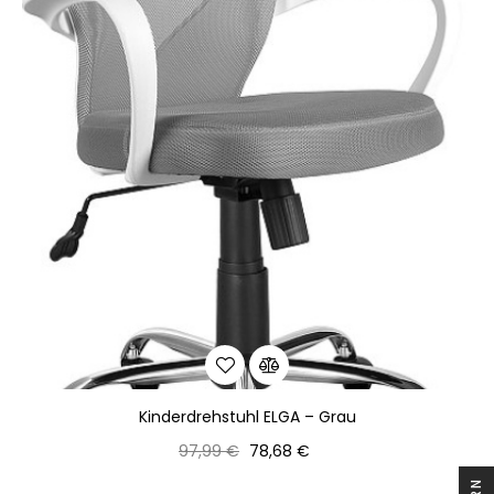
Kinderdrehstuhl ELGA – Grau
Normaler
Preis
97,99 €
78,68 €
Preis