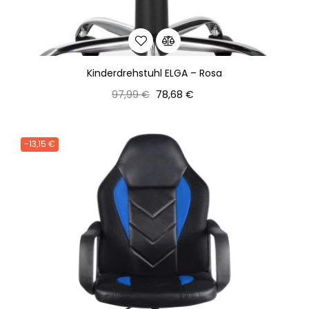
Kinderdrehstuhl ELGA – Rosa
Normaler
Preis
97,99 €
78,68 €
Preis
-13,15 €