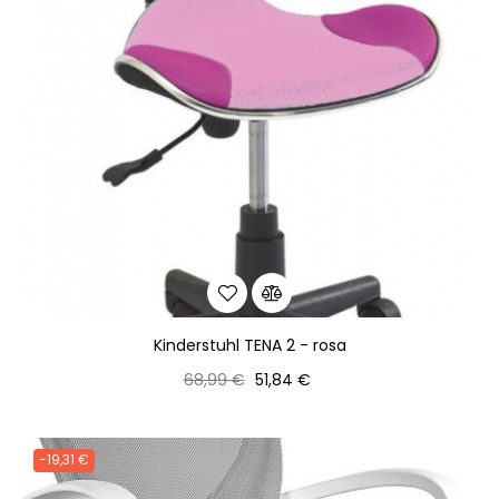
Kinderstuhl TENA 2 - rosa
Normaler
Preis
68,99 €
51,84 €
Preis
-19,31 €