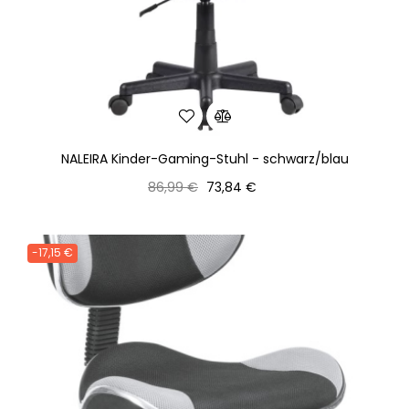
NALEIRA Kinder-Gaming-Stuhl - schwarz/blau
Normaler
Preis
86,99 €
73,84 €
Preis
-17,15 €