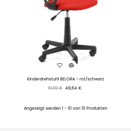
Kinderdrehstuhl BELORA - rot/schwarz
Normaler
Preis
61,99 €
49,64 €
Preis
Angezeigt werden 1 - 10 von 10 Produkten