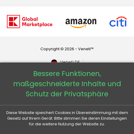
Copyright © 2026 - Veneti™
Veneti DE
Bessere Funktionen,
Veneti CZ
maßgeschneiderte Inhalte und
Schutz der Privatsphäre
Veneti SK
Veneti HU
Diese Website speichert Cookies in Übereinstimmung mit dem
Gesetz auf Ihrem Gerät. Bitte stimmen Sie deren Einstellungen
für die weitere Nutzung der Website zu.