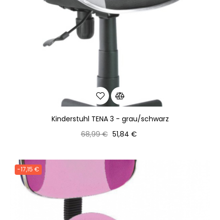
Kinderstuhl TENA 3 - grau/schwarz
Normaler
Preis
68,99 €
51,84 €
Preis
-17,15 €