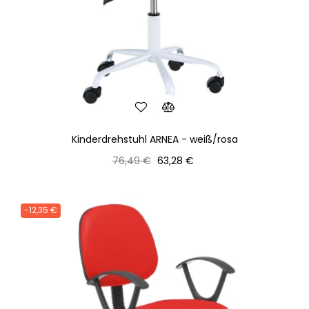
Kinderdrehstuhl ARNEA - weiß/rosa
Normaler
Preis
76,49 €
63,28 €
Preis
-12,35 €