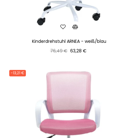
Kinderdrehstuhl ARNEA - weiß/blau
Normaler
Preis
76,49 €
63,28 €
Preis
-13,21 €