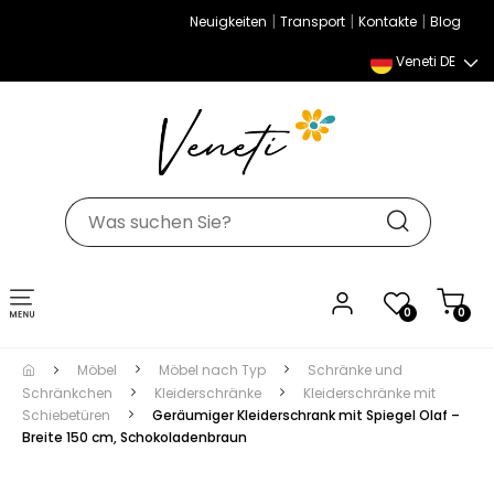
|
|
|
Neuigkeiten
Transport
Kontakte
Blog
Veneti DE
Umschalten
0
0
der
Navigation
Möbel
Möbel nach Typ
Schränke und
Schränkchen
Kleiderschränke
Kleiderschränke mit
Schiebetüren
Geräumiger Kleiderschrank mit Spiegel Olaf –
Breite 150 cm, Schokoladenbraun