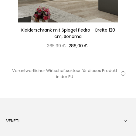
120
Kleiderschrank mit Spiegel Pedro – Breite 120
Kl
cm, Sonoma
Normaler
Preis
365,99 €
288,00 €
Preis
Verantwortlicher Wirtschaftsakteur für dieses Produkt
in der EU
VENETI
