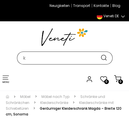
|
|
|
Neuigkeiten
Transport
Kontakte
Blog
Veneti DE
Umschalten
0
0
der
Navigation
Möbel
Möbel nach Typ
Schränke und
Schränkchen
Kleiderschränke
Kleiderschränke mit
Schiebetüren
Geräumiger Kleiderschrank Magda – Breite 120
cm, Sonoma