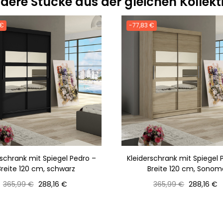
dere Stücke aus der gleichen Kollekt
 €
-77,83 €
rschrank mit Spiegel Pedro –
Kleiderschrank mit Spiegel 
Breite 120 cm, schwarz
Breite 120 cm, Sonom
Normaler
Preis
Normaler
Preis
365,99 €
288,16 €
365,99 €
288,16 €
Preis
Preis