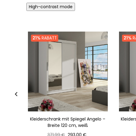
High-contrast mode
21%
RABATT
21%
R
ngelo –
Kleiderschrank mit Spiegel Angelo –
Kleider
de
Breite 120 cm, weiß
Normaler
Preis
371,99 €
293,00 €