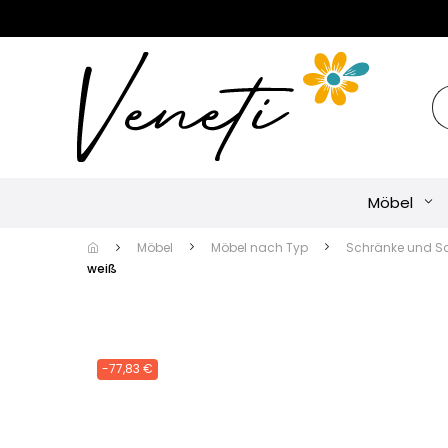
Möbel
Möbel
Möbel nach Typ
Schränke und S
weiß
-77,83 €