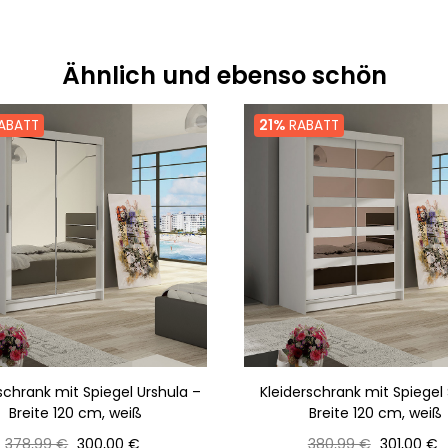
Ähnlich und ebenso schön
ABATT
21%
RABATT
schrank mit Spiegel Urshula –
Kleiderschrank mit Spiegel
Breite 120 cm, weiß
Breite 120 cm, weiß
Normaler
Preis
Normaler
Preis
378,99 €
300,00 €
380,99 €
301,00 €