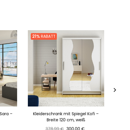
21%
RABATT
22%
 Sara –
Kleiderschrank mit Spiegel Kofi –
Geräum
Breite 120 cm, weiß
Normaler
Preis
378,99 €
300,00 €