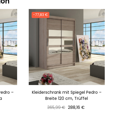
ion
-77,83 €
Pedro –
Kleiderschrank mit Spiegel Pedro –
a
Breite 120 cm, Trüffel
Normaler
Preis
365,99 €
288,16 €
Preis