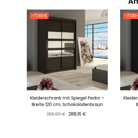
An
-77,83 €
-77,83
Kleiderschrank mit Spiegel Pedro –
Kleide
Breite 120 cm, Schokoladenbraun
Normaler
Preis
365,99 €
288,16 €
Preis