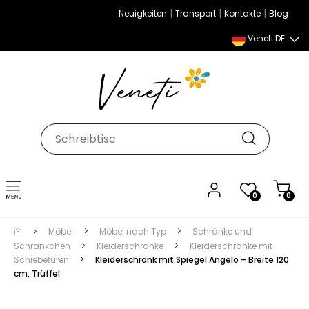
|
|
|
Neuigkeiten
Transport
Kontakte
Blog
Veneti DE
Umschalten
0
0
der
Navigation
Möbel
Möbel nach Typ
Schränke und
Schränkchen
Kleiderschränke
Kleiderschränke mit
Schiebetüren
Kleiderschrank mit Spiegel Angelo – Breite 120
cm, Trüffel