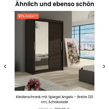
Ähnlich und ebenso schön
21%
RABATT
cm,
Kleiderschrank mit Spiegel Angelo – Breite 120
Kl
cm, Schokolade