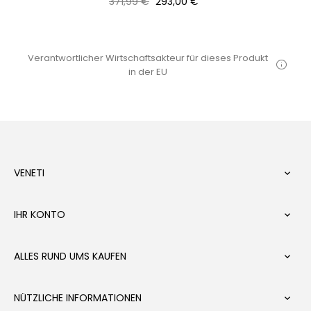
Normaler
Preis
371,99 €
293,00 €
Preis
Verantwortlicher Wirtschaftsakteur für dieses Produkt
in der EU
VENETI

IHR KONTO

ALLES RUND UMS KAUFEN

NÜTZLICHE INFORMATIONEN
