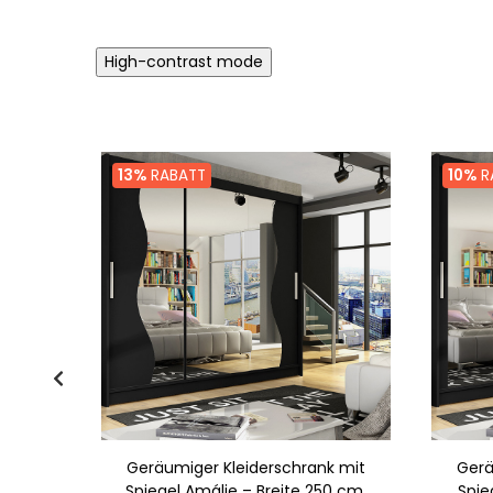
High-contrast mode
13%
RABATT
10%
R
SANDRA
Geräumiger Kleiderschrank mit
Gerä
Spiegel Amálie – Breite 250 cm,
Spie