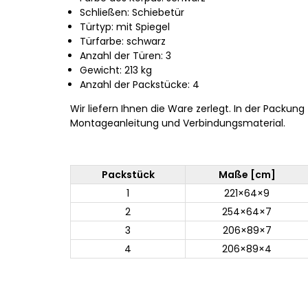
Schließen: Schiebetür
Türtyp: mit Spiegel
Türfarbe: schwarz
Anzahl der Türen: 3
Gewicht: 213 kg
Anzahl der Packstücke: 4
Wir liefern Ihnen die Ware zerlegt. In der Packung
Montageanleitung und Verbindungsmaterial.
Packstück
Maße [cm]
1
221×64×9
2
254×64×7
3
206×89×7
4
206×89×4