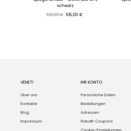
schwarz
Normaler
Preis
591,99 €
515,00 €
Preis
VENETI
IHR KONTO
Über uns
Persönliche Daten
Kontakte
Bestellungen
Blog
Adressen
Impressum
Rabatt-Coupons
Cookie-Einstellungen