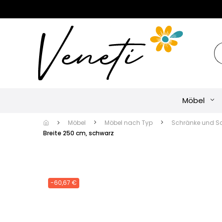
Möbel
Möbel
Möbel nach Typ
Schränke und S
Breite 250 cm, schwarz
-60,67 €