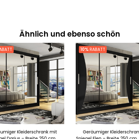
Ähnlich und ebenso schön
ABATT
10%
RABATT
umiger Kleiderschrank mit
Geräumiger Kleiderschran
gel Darius – Breite 250 cm,
Spiegel Elen – Breite 250 cm