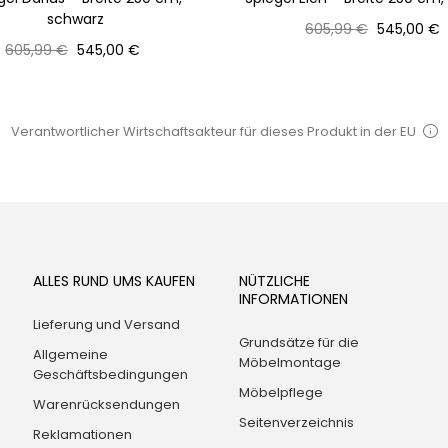
schwarz
Normaler
Preis
605,99 €
545,00 €
Normaler
Preis
Preis
605,99 €
545,00 €
Preis
Verantwortlicher Wirtschaftsakteur für dieses Produkt in der EU
ALLES RUND UMS KAUFEN
NÜTZLICHE
INFORMATIONEN
Lieferung und Versand
Grundsätze für die
Allgemeine
Möbelmontage
Geschäftsbedingungen
Möbelpflege
Warenrücksendungen
Seitenverzeichnis
Reklamationen