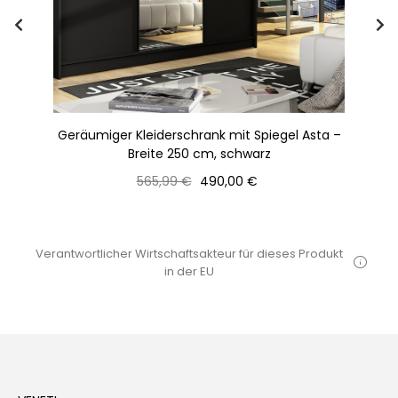
Geräumiger Kleiderschrank mit Spiegel Asta –
Ge
Breite 250 cm, schwarz
Normaler
Preis
565,99 €
490,00 €
Preis
Verantwortlicher Wirtschaftsakteur für dieses Produkt
in der EU