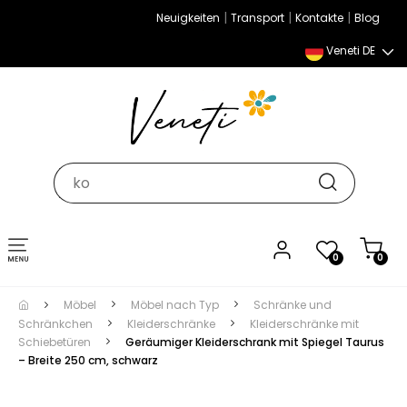
|
|
|
Neuigkeiten
Transport
Kontakte
Blog
Veneti DE
Umschalten
0
0
der
Navigation
Möbel
Möbel nach Typ
Schränke und
Schränkchen
Kleiderschränke
Kleiderschränke mit
Schiebetüren
Geräumiger Kleiderschrank mit Spiegel Taurus
– Breite 250 cm, schwarz