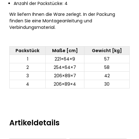
Anzahl der Packstücke: 4
Wir liefern Ihnen die Ware zerlegt. In der Packung
finden Sie eine Montageanleitung und
Verbindungsmaterial.
Packstück
Maße [cm]
Gewicht [kg]
1
221×64×9
57
2
254×64×7
58
3
206×89×7
42
4
206×89×4
30
Artikeldetails