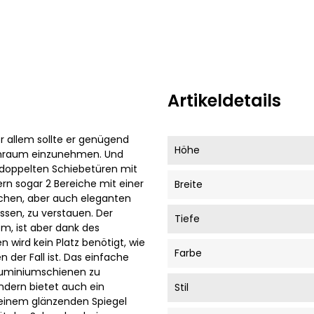
Preis
Artikeldetails
or allem sollte er genügend
Höhe
nenraum einzunehmen. Und
n doppelten Schiebetüren mit
ern sogar 2 Bereiche mit einer
Breite
tlichen, aber auch eleganten
sen, zu verstauen. Der
Tiefe
m, ist aber dank des
wird kein Platz benötigt, wie
Farbe
n der Fall ist. Das einfache
Aluminiumschienen zu
ondern bietet auch ein
Stil
 einem glänzenden Spiegel