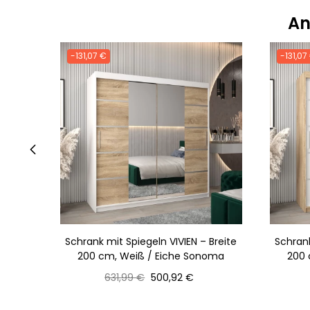
An
-131,07 €
-131,07
‹
Schrank mit Spiegeln VIVIEN – Breite
Schrank
200 cm, Weiß / Eiche Sonoma
200 
Normaler
Preis
631,99 €
500,92 €
Preis