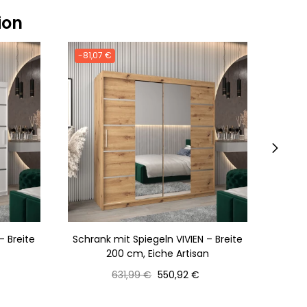
ion
-81,07 €
-81,0
›
– Breite
Schrank mit Spiegeln VIVIEN – Breite
Schra
200 cm, Eiche Artisan
20
Normaler
Preis
631,99 €
550,92 €
Preis