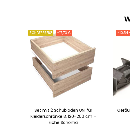
W
SONDERPREIS!
-17,73 €
-10,54
Set mit 2 Schubladen UNI für
Geräu
Kleiderschränke B. 120–200 cm –
Eiche Sonoma