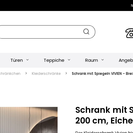
N
Türen
Teppiche
Raum
Angeb
chränkchen
Kleiderschränke
Schrank mit Spiegeln VIVIEN – Br
Schrank mit S
200 cm, Eich
Der Kleiderschrank Vivien bi