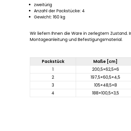
zweitürig
Anzahl der Packstücke: 4
Gewicht: 160 kg
Wir liefern Ihnen die Ware in zerlegtem Zustand. 
Montageanleitung und Befestigungsmaterial.
Packstück
Maße [cm]
1
200,5×62,5×6
2
197,5×60,5×4,5
3
105×48,5×8
4
188×100,5×3,5