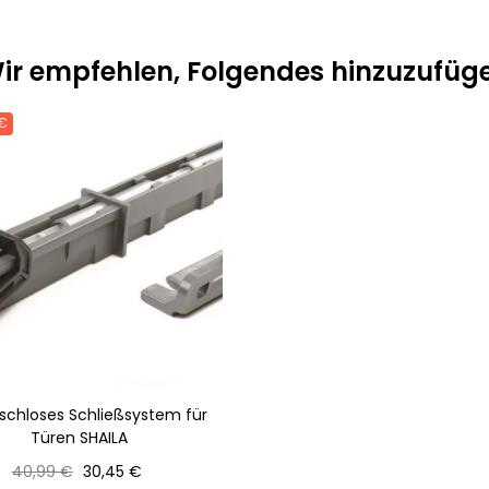
ir empfehlen, Folgendes hinzuzufüg
 €
schloses Schließsystem für
Türen SHAILA
Normaler
Preis
40,99 €
30,45 €