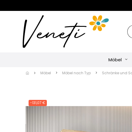
Möbel
Möbel
Möbel nach Typ
Schränke und S
-131,07 €