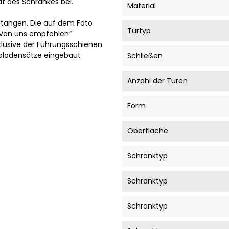
tät des Schrankes bei.
Material
stangen. Die auf dem Foto
Türtyp
„Von uns empfohlen“
klusive der Führungsschienen
ubladensätze eingebaut
Schließen
Anzahl der Türen
Form
Oberfläche
Schranktyp
Schranktyp
Schranktyp