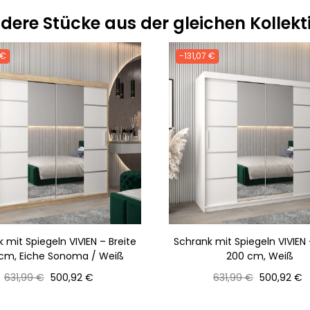
dere Stücke aus der gleichen Kollekt
 €
-131,07 €
 mit Spiegeln VIVIEN – Breite
Schrank mit Spiegeln VIVIEN 
cm, Eiche Sonoma / Weiß
200 cm, Weiß
Normaler
Preis
Normaler
Preis
631,99 €
500,92 €
631,99 €
500,92 €
Preis
Preis