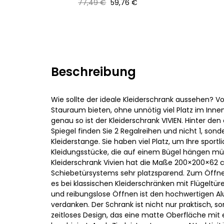
Normaler
Preis
77,49 €
59,76 €
Preis
Beschreibung
Wie sollte der ideale Kleiderschrank aussehen? V
Stauraum bieten, ohne unnötig viel Platz im In
genau so ist der Kleiderschrank VIVIEN. Hinter de
Spiegel finden Sie 2 Regalreihen und nicht 1, sond
Kleiderstange. Sie haben viel Platz, um Ihre spor
Kleidungsstücke, die auf einem Bügel hängen müs
Kleiderschrank Vivien hat die Maße 200×200×62 c
Schiebetürsystems sehr platzsparend. Zum Öffnen 
es bei klassischen Kleiderschränken mit Flügeltüre
und reibungslose Öffnen ist den hochwertigen 
verdanken. Der Schrank ist nicht nur praktisch, s
zeitloses Design, das eine matte Oberfläche mit