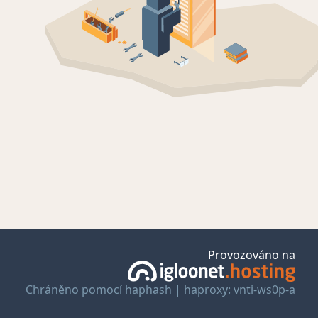
Provozováno na
Chráněno pomocí
haphash
| haproxy: vnti-ws0p-a