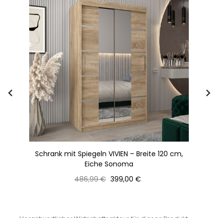
120
Schrank mit Spiegeln VIVIEN – Breite 120 cm,
Kl
Eiche Sonoma
Normaler
Preis
486,99 €
399,00 €
Preis