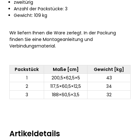
zweitürig
Anzahl der Packstücke: 3
Gewicht: 109 kg
Wir liefern Ihnen die Ware zerlegt. In der Packung
finden Sie eine Montageanleitung und
Verbindungsmaterial.
Packstück
Maße [cm]
Gewicht [kg]
1
200,5×62,5×5
43
2
117,5×60,5×12,5
34
3
188×60,5×3,5
32
Artikeldetails