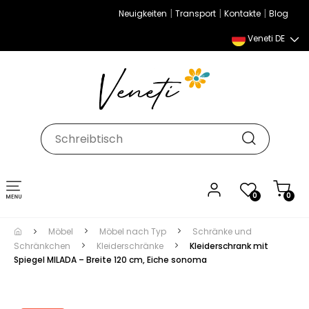
|
|
|
Neuigkeiten
Transport
Kontakte
Blog
Veneti DE
Umschalten
0
0
der
Navigation
Möbel
Möbel nach Typ
Schränke und
Schränkchen
Kleiderschränke
Kleiderschrank mit
Spiegel MILADA – Breite 120 cm, Eiche sonoma