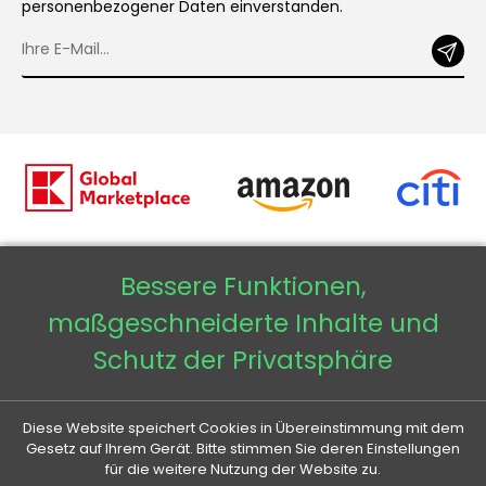
personenbezogener Daten einverstanden.
Bessere Funktionen,
Copyright © 2026 - Veneti™
maßgeschneiderte Inhalte und
Veneti DE
Schutz der Privatsphäre
Veneti CZ
Diese Website speichert Cookies in Übereinstimmung mit dem
Veneti SK
Gesetz auf Ihrem Gerät. Bitte stimmen Sie deren Einstellungen
für die weitere Nutzung der Website zu.