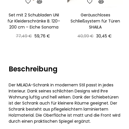
Set mit 2 Schubladen UNI
Geräuschloses
für Kleiderschränke B. 120–
Schließsystem für Türen
200 cm – Eiche Sonoma
SHAILA
Normaler
Preis
Normaler
Preis
77,49 €
59,76 €
40,99 €
30,45 €
Preis
Preis
Beschreibung
Der MILADA-Schrank in modernem Stil passt in jedes
Interieur. Dank seines schlichten Designs wird Ihre
Wohnung luftig und hell wirken. Dank der Schiebetüren
ist der Schrank auch für kleinere Räume geeignet. Der
Schrank besteht aus pflegeleichtem laminiertem
Holzmaterial. Die Oberfläche ist matt und die Front wird
durch einen praktischen Spiegel ergänzt.