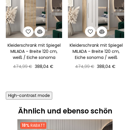
‹
›
Kleiderschrank mit Spiegel
Kleiderschrank mit Spiegel
MILADA – Breite 120 cm,
MILADA – Breite 120 cm,
weiß / Eiche sonoma
Eiche sonoma / weiß
Normaler
Preis
Normaler
Preis
474,99 €
388,04 €
474,99 €
388,04 €
Preis
Preis
High-contrast mode
Ähnlich und ebenso schön
18%
RABATT