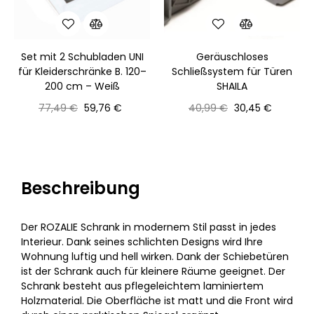
Set mit 2 Schubladen UNI
Geräuschloses
für Kleiderschränke B. 120–
Schließsystem für Türen
200 cm – Weiß
SHAILA
Normaler
Preis
Normaler
Preis
77,49 €
59,76 €
40,99 €
30,45 €
Preis
Preis
Beschreibung
Der ROZALIE Schrank in modernem Stil passt in jedes
Interieur. Dank seines schlichten Designs wird Ihre
Wohnung luftig und hell wirken. Dank der Schiebetüren
ist der Schrank auch für kleinere Räume geeignet. Der
Schrank besteht aus pflegeleichtem laminiertem
Holzmaterial. Die Oberfläche ist matt und die Front wird