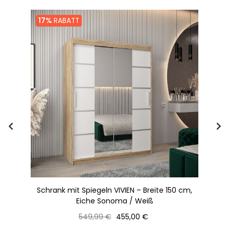
17%
RABATT
150
Schrank mit Spiegeln VIVIEN – Breite 150 cm,
Eiche Sonoma / Weiß
Normaler
Preis
549,99 €
455,00 €
Preis