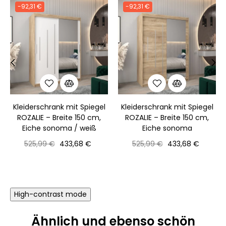
-92,31 €
-92,31 €
‹
›
Kleiderschrank mit Spiegel
Kleiderschrank mit Spiegel
ROZALIE – Breite 150 cm,
ROZALIE – Breite 150 cm,
Eiche sonoma / weiß
Eiche sonoma
Normaler
Preis
Normaler
Preis
525,99 €
433,68 €
525,99 €
433,68 €
Preis
Preis
High-contrast mode
Ähnlich und ebenso schön