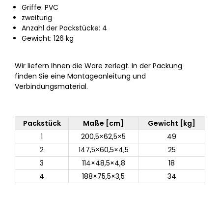
Griffe: PVC
zweitürig
Anzahl der Packstücke: 4
Gewicht: 126 kg
Wir liefern Ihnen die Ware zerlegt. In der Packung
finden Sie eine Montageanleitung und
Verbindungsmaterial.
Packstück
Maße [cm]
Gewicht [kg]
1
200,5×62,5×5
49
2
147,5×60,5×4,5
25
3
114×48,5×4,8
18
4
188×75,5×3,5
34