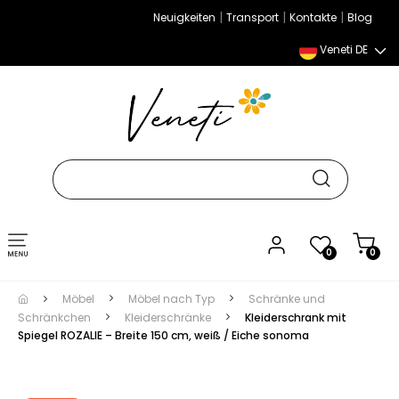
|
|
|
Neuigkeiten
Transport
Kontakte
Blog
Veneti DE
Umschalten
0
0
der
Navigation
Möbel
Möbel nach Typ
Schränke und
Schränkchen
Kleiderschränke
Kleiderschrank mit
Spiegel ROZALIE – Breite 150 cm, weiß / Eiche sonoma