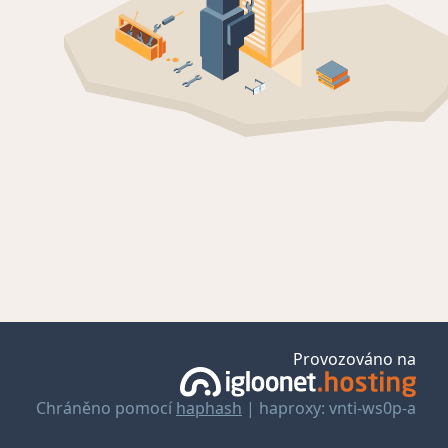
Provozováno na
Chráněno pomocí
haphash
| haproxy: vnti-ws0p-a