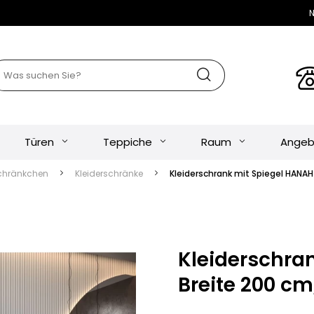
N
Türen
Teppiche
Raum
Angeb
chränkchen
Kleiderschränke
Kleiderschrank mit Spiegel HANA
Kleiderschra
Breite 200 c