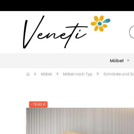
Möbel
Möbel
Möbel nach Typ
Schränke und S
-78,83 €