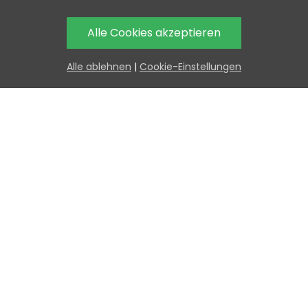
Brauchen Sie Hilfe?
H
Alle Cookies akzeptieren
Oder rufen Sie uns 
und bestellen Sie tel
Alle ablehnen
|
Cookie-Einstellungen
Teilen
ir empfehlen, Folgendes hinzuzufüg