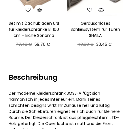
Set mit 2 Schubladen UNI
Geräuschloses
für Kleiderschränke B. 100
Schließsystem für Türen
cm – Eiche Sonoma
SHAILA
Normaler
Preis
Normaler
Preis
77,49 €
59,76 €
40,99 €
30,45 €
Preis
Preis
Beschreibung
Der moderne Kleiderschrank JOSEFA fügt sich
harmonisch in jedes Interieur ein. Dank seines
schlichten Designs wirkt Ihr Zuhause hell und luftig.
Durch die Schiebetüren eignet er sich auch für kleinere
Räume. Der Kleiderschrank ist aus pflegeleichtem LTD-
Holz gefertigt. Die Oberfläche ist matt und die Front