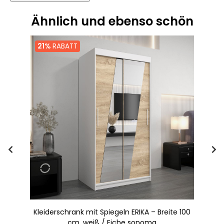
Ähnlich und ebenso schön
21%
RABATT
100
Kleiderschrank mit Spiegeln ERIKA – Breite 100
K
cm, weiß / Eiche sonoma