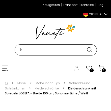
|
|
|
Neuigkeiten
Transport
Kontakte
Blog
Veneti DE
Umschalten
0
0
der
Navigation
Möbel
Möbel nach Typ
Schränke und
Schränkchen
Kleiderschränke
Kleiderschrank mit
Spiegeln JOSEFA – Breite 100 cm, Sonoma-Eiche / Weiß