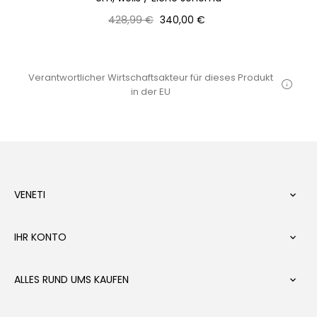
Normaler
Preis
428,99 €
340,00 €
Preis
Verantwortlicher Wirtschaftsakteur für dieses Produkt
in der EU
VENETI

IHR KONTO

ALLES RUND UMS KAUFEN
