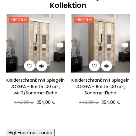
Kollektion
-89,99 €
-89,99 €
‹
›
Kleiderschrank mit Spiegeln
Kleiderschrank mit Spiegeln
JOSEFA – Breite 100 cm,
JOSEFA – Breite 100 cm,
weiß/Sonoma-Eiche
Sonoma-Eiche
Normaler
Preis
Normaler
Preis
443,99 €
354,00 €
443,99 €
354,00 €
Preis
Preis
High-contrast mode