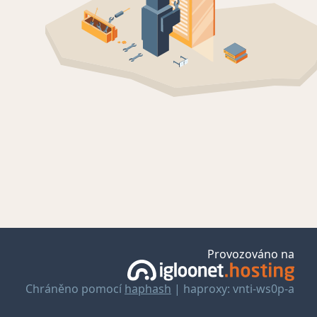
Provozováno na
Chráněno pomocí
haphash
| haproxy: vnti-ws0p-a