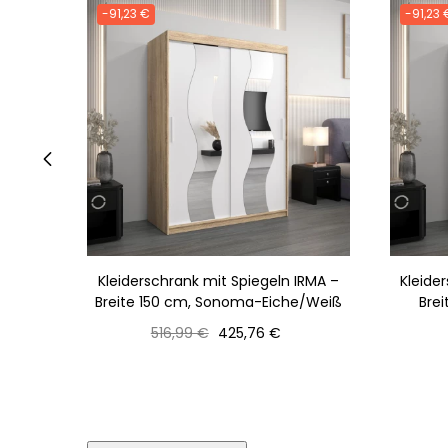
-91,23 €
-91,23 
‹
Kleiderschrank mit Spiegeln IRMA –
Kleide
Breite 150 cm, Sonoma-Eiche/Weiß
Bre
Normaler
Preis
516,99 €
425,76 €
Preis