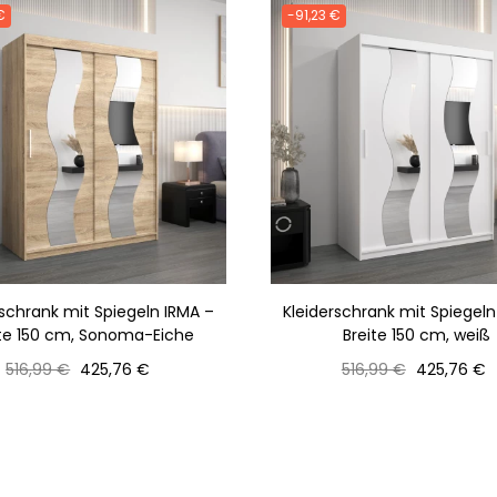
€
-91,23 €
rschrank mit Spiegeln IRMA –
Kleiderschrank mit Spiegeln
ite 150 cm, Sonoma-Eiche
Breite 150 cm, weiß
Normaler
Preis
Normaler
Preis
516,99 €
425,76 €
516,99 €
425,76 €
Preis
Preis