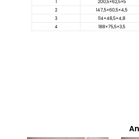
1
200,5×62,5×5
2
147,5×60,5×4,5
3
114×48,5×4,8
4
188×75,5×3,5
An