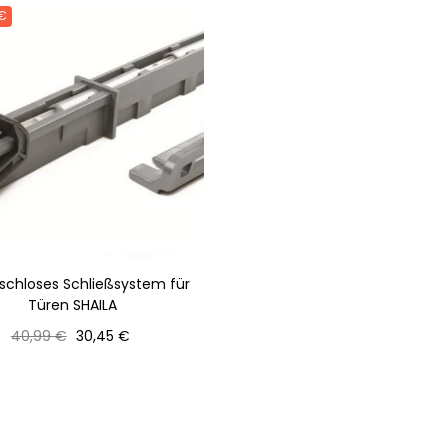
 €
schloses Schließsystem für
Türen SHAILA
Normaler
Preis
40,99 €
30,45 €
Preis