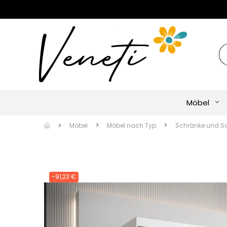
Möbel
Möbel
Möbel nach Typ
Schränke und S
-91,23 €