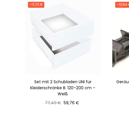
-17,73 €
-10,54
Set mit 2 Schubladen UNI für
Geräu
Kleiderschränke B. 120–200 cm –
Weiß
Normaler
Preis
77,49 €
59,76 €
Preis