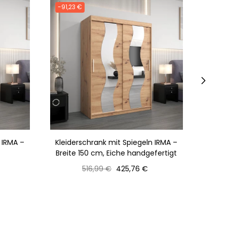
-91,23 €
-91,2
›
 IRMA –
Kleiderschrank mit Spiegeln IRMA –
Kleid
Breite 150 cm, Eiche handgefertigt
Normaler
Preis
516,99 €
425,76 €
Preis