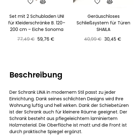
Set mit 2 Schubladen UNI
Geräuschloses
für Kleiderschränke B. 120–
Schließsystem für Türen
200 cm – Eiche Sonoma
SHAILA
Normaler
Preis
Normaler
Preis
77,49 €
59,76 €
40,99 €
30,45 €
Preis
Preis
Beschreibung
Der Schrank LINA in modernem Stil passt zu jeder
Einrichtung. Dank seines schlichten Designs wird Ihre
Wohnung luftig und hell wirken. Dank der Schiebetüren
ist der Schrank auch für kleinere Räume geeignet. Der
Schrank besteht aus pflegeleichtem laminiertem
Holzmaterial. Die Oberfläche ist matt und die Front ist
durch praktische Spiegel ergänzt.