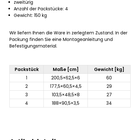
zweitürig
Anzahl der Packstücke: 4
Gewicht: 150 kg
Wir liefern Ihnen die Ware in zerlegtem Zustand. In der
Packung finden Sie eine Montageanleitung und
Befestigungsmaterial.
Packstück
Maße [cm]
Gewicht [kg]
1
200,5×62,5×6
60
2
177,5×60,5×4,5
29
3
103,5×48,5×8
27
4
188×90,5×3,5
34