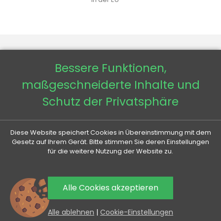
Bessere Funktionen,
VENETI

maßgeschneiderte Inhalte und
Schutz der Privatsphäre
IHR KONTO

ALLES RUND UMS KAUFEN

Diese Website speichert Cookies in Übereinstimmung mit dem
Gesetz auf Ihrem Gerät. Bitte stimmen Sie deren Einstellungen
für die weitere Nutzung der Website zu.
NÜTZLICHE INFORMATIONEN

Alle Cookies akzeptieren
AKTIONEN UND NEUHEITEN AN IHRE E-MAIL
0
Mit dem Absenden erklären Sie sich mit der Verarbeitung
Alle ablehnen
|
Cookie-Einstellungen
personenbezogener Daten einverstanden.