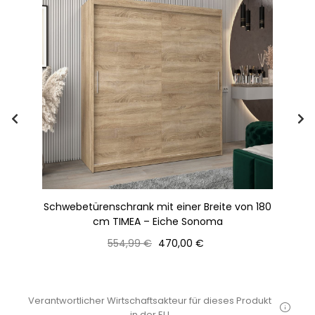
m,
Schwebetürenschrank mit einer Breite von 180
Sc
cm TIMEA – Eiche Sonoma
Normaler
Preis
554,99 €
470,00 €
Preis
Verantwortlicher Wirtschaftsakteur für dieses Produkt
in der EU