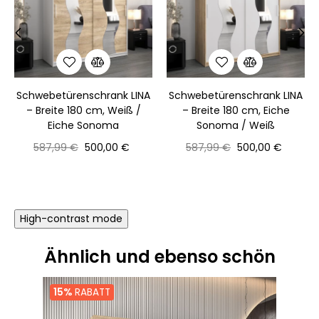
‹
›
Schwebetürenschrank LINA
Schwebetürenschrank LINA
– Breite 180 cm, Weiß /
– Breite 180 cm, Eiche
Eiche Sonoma
Sonoma / Weiß
Normaler
Preis
Normaler
Preis
587,99 €
500,00 €
587,99 €
500,00 €
Preis
Preis
High-contrast mode
Ähnlich und ebenso schön
15%
RABATT