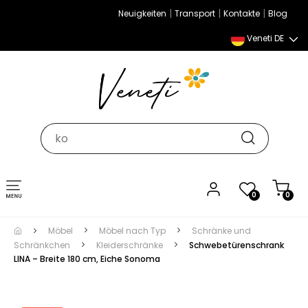
|
|
|
Neuigkeiten
Transport
Kontakte
Blog
Veneti DE
Umschalten
0
0
der
Navigation
Möbel
Möbel nach Typ
Schränke und
Schränkchen
Kleiderschränke
Schwebetürenschrank
LINA – Breite 180 cm, Eiche Sonoma