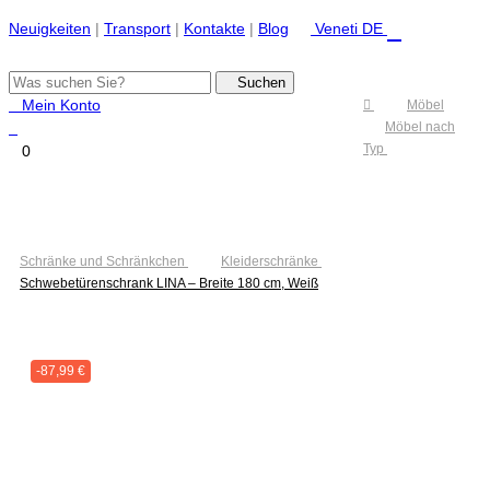
Neuigkeiten
|
Transport
|
Kontakte
|
Blog
Veneti DE
Suchen
Mein Konto
Möbel
Möbel nach
Typ
0
Umschalten
der
Navigation
Schränke und Schränkchen
Kleiderschränke
Schwebetürenschrank LINA – Breite 180 cm, Weiß
-87,99 €