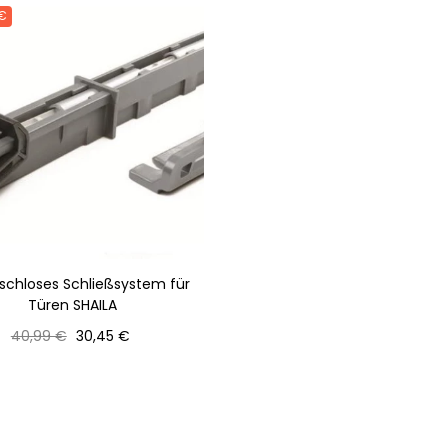
 €
schloses Schließsystem für
Türen SHAILA
Normaler
Preis
40,99 €
30,45 €
Preis