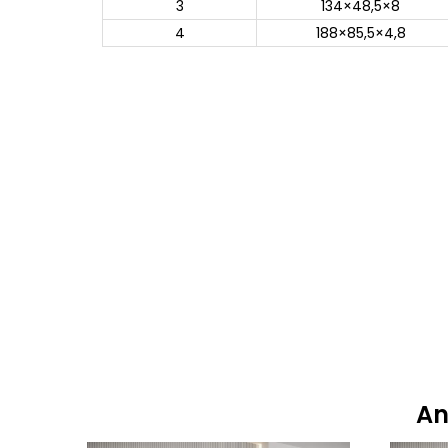
3
134×48,5×8
4
188×85,5×4,8
An