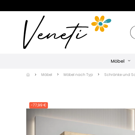
Möbel
Möbel
Möbel nach Typ
Schränke und S
-77,99 €