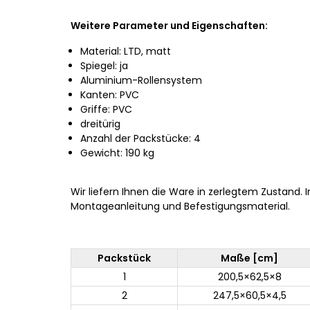
Weitere Parameter und Eigenschaften:
Material: LTD, matt
Spiegel: ja
Aluminium-Rollensystem
Kanten: PVC
Griffe: PVC
dreitürig
Anzahl der Packstücke: 4
Gewicht: 190 kg
Wir liefern Ihnen die Ware in zerlegtem Zustand. 
Montageanleitung und Befestigungsmaterial.
Packstück
Maße [cm]
1
200,5×62,5×8
2
247,5×60,5×4,5