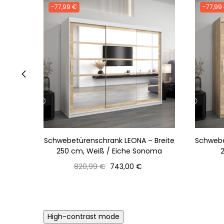
-77,99 €
-77,99
‹
Schwebetürenschrank LEONA – Breite
Schwebe
250 cm, Weiß / Eiche Sonoma
Normaler
Preis
820,99 €
743,00 €
Preis
High-contrast mode