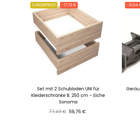
SONDERPREIS!
-17,73 €
-10,54
Set mit 2 Schubladen UNI für
Geräu
Kleiderschränke B. 250 cm – Eiche
Sonoma
Normaler
Preis
77,49 €
59,76 €
Preis