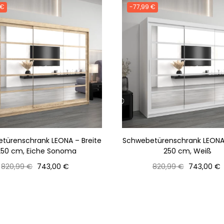
 €
-77,99 €
türenschrank LEONA – Breite
Schwebetürenschrank LEONA 
250 cm, Eiche Sonoma
250 cm, Weiß
Normaler
Preis
Normaler
Preis
820,99 €
743,00 €
820,99 €
743,00 €
Preis
Preis