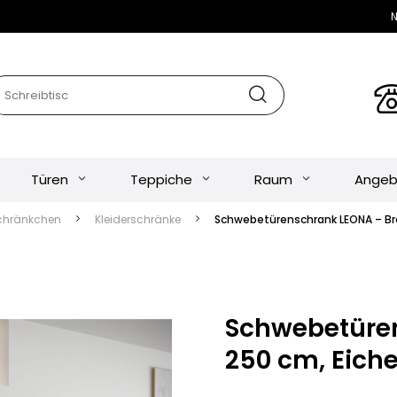
N
Türen
Teppiche
Raum
Angeb
chränkchen
Kleiderschränke
Schwebetürenschrank LEONA – Br
Schwebetüren
250 cm, Eich