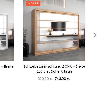
-77,99 €
-77,
›
– Breite
Schwebetürenschrank LEONA – Breite
Schweb
250 cm, Eiche Artisan
25
Normaler
Preis
820,99 €
743,00 €
Preis