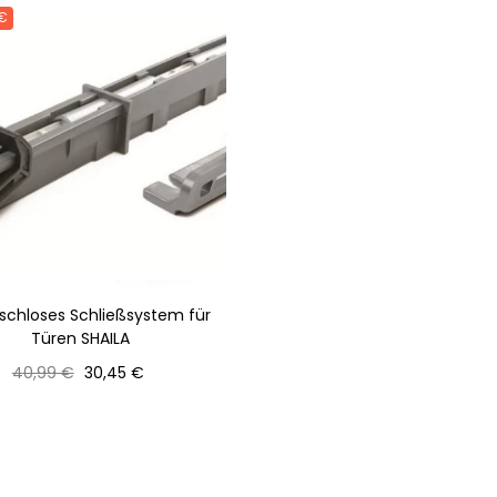
 €
schloses Schließsystem für
Türen SHAILA
Normaler
Preis
40,99 €
30,45 €
Preis