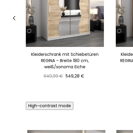
‹
Kleiderschrank mit Schiebetüren
Kleid
REGINA – Breite 180 cm,
REGIN
weiß/sonoma Eiche
Normaler
Preis
640,99 €
549,28 €
Preis
High-contrast mode