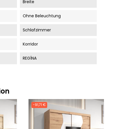
Breite
Ohne Beleuchtung
Schlafzimmer
Korridor
REGÍNA
ion
-91,71 €
-91,7