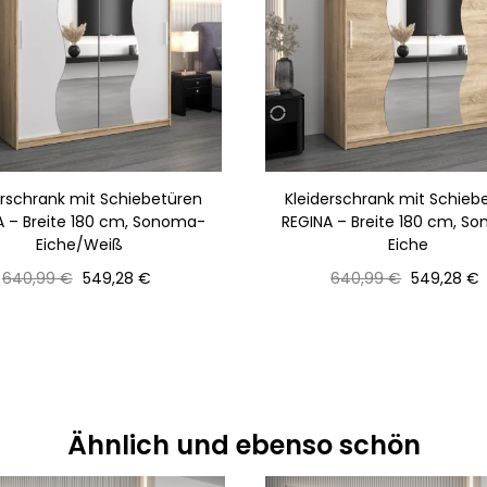
erschrank mit Schiebetüren
Kleiderschrank mit Schieb
A – Breite 180 cm, Sonoma-
REGINA – Breite 180 cm, S
Eiche/Weiß
Eiche
Normaler
Preis
Normaler
Preis
640,99 €
549,28 €
640,99 €
549,28 €
Preis
Preis
Ähnlich und ebenso schön