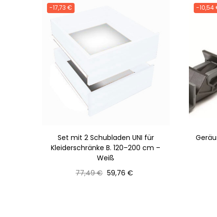
-17,73 €
-10,54
Set mit 2 Schubladen UNI für
Geräu
Kleiderschränke B. 120–200 cm –
Weiß
Normaler
Preis
77,49 €
59,76 €
Preis