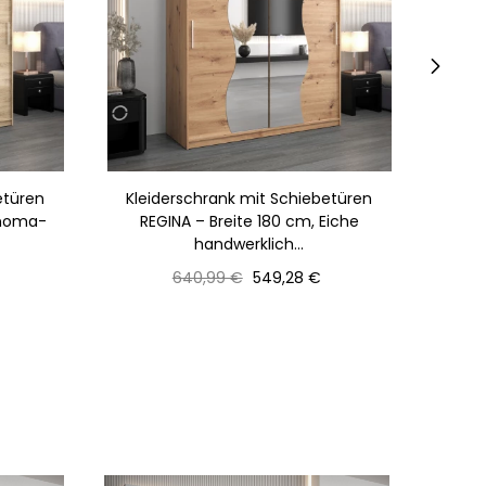
›
etüren
Kleiderschrank mit Schiebetüren
Kle
onoma-
REGINA – Breite 180 cm, Eiche
RE
handwerklich...
Normaler
Preis
640,99 €
549,28 €
Preis