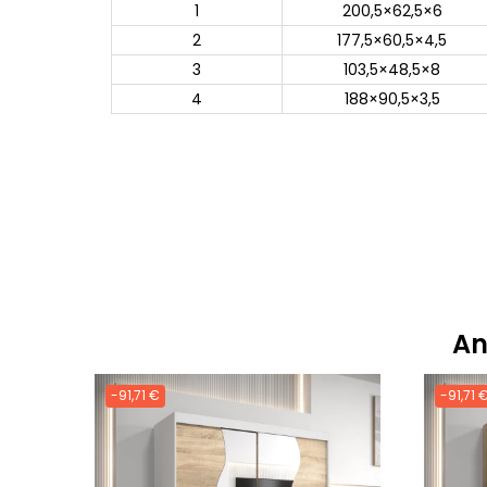
1
200,5×62,5×6
2
177,5×60,5×4,5
3
103,5×48,5×8
4
188×90,5×3,5
An
-91,71 €
-91,71 