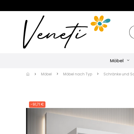
Möbel
Möbel
Möbel nach Typ
Schränke und S
-91,71 €